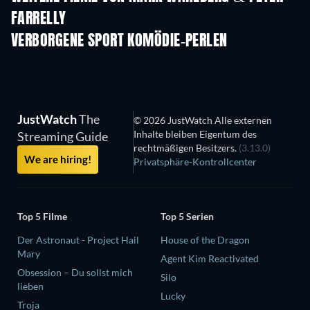
FARRELLY
VERBORGENE SPORT KOMÖDIE-PERLEN
JustWatch
The
© 2026 JustWatch Alle externen
Inhalte bleiben Eigentum des
Streaming Guide
rechtmäßigen Besitzers.
(3.13.0)
We are hiring!
Privatsphäre-Kontrollcenter
Top 5 Filme
Top 5 Serien
Der Astronaut - Project Hail
House of the Dragon
Mary
Agent Kim Reactivated
Obsession – Du sollst mich
Silo
lieben
Lucky
Troja