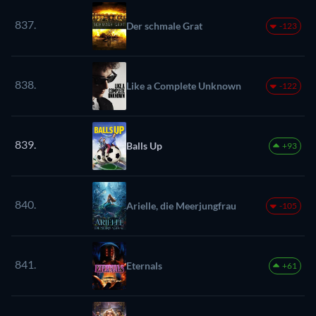
837.
Der schmale Grat
-123
838.
Like a Complete Unknown
-122
839.
Balls Up
+93
840.
Arielle, die Meerjungfrau
-105
841.
Eternals
+61