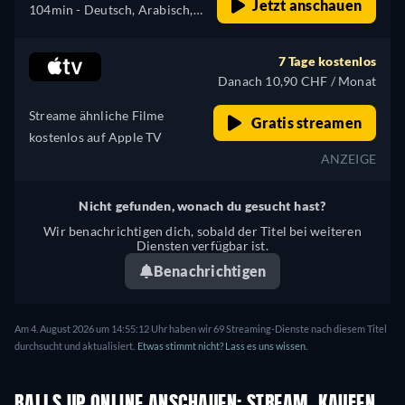
Jetzt anschauen
104min
- Deutsch, Arabisch,
Tschechisch, Englisch,
Spanisch, Französisch,
7 Tage kostenlos
Ungarisch, Italienisch,
Danach 10,90 CHF / Monat
Japanisch, Polnisch,
Streame ähnliche Filme
Portugiesisch, Türkisch
Gratis streamen
kostenlos auf Apple TV
ANZEIGE
Nicht gefunden, wonach du gesucht hast?
Wir benachrichtigen dich, sobald der Titel bei weiteren
Diensten verfügbar ist.
Benachrichtigen
Am 4. August 2026 um 14:55:12 Uhr haben wir 69 Streaming-Dienste nach diesem Titel
durchsucht und aktualisiert.
Etwas stimmt nicht? Lass es uns wissen.