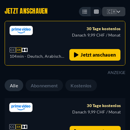
JETZT ANSCHAUEN
🇨🇭
30 Tage kostenlos
Danach 9,99 CHF / Monat
CC
4K
Jetzt anschauen
104min
- Deutsch, Arabisch,
Tschechisch, Englisch,
Spanisch, Französisch,
ANZEIGE
Ungarisch, Italienisch,
Japanisch, Polnisch,
Alle
Abonnement
Kostenlos
Portugiesisch, Türkisch
30 Tage kostenlos
Danach 9,99 CHF / Monat
CC
4K