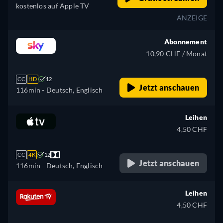
kostenlos auf Apple TV
ANZEIGE
Abonnement
10,90 CHF / Monat
CC
HD
12
Jetzt anschauen
116min
- Deutsch, Englisch
Leihen
4,50 CHF
CC
4K
12
Jetzt anschauen
116min
- Deutsch, Englisch
Leihen
4,50 CHF