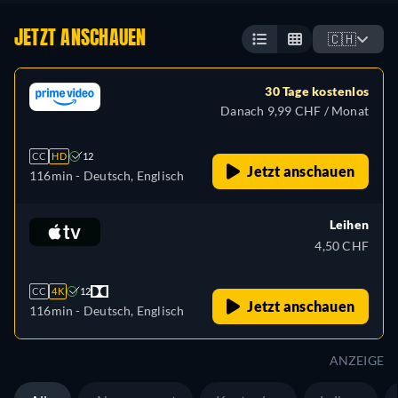
JETZT ANSCHAUEN
🇨🇭
30 Tage kostenlos
Danach 9,99 CHF / Monat
CC
HD
12
Jetzt anschauen
116min
- Deutsch, Englisch
Leihen
4,50 CHF
CC
4K
12
Jetzt anschauen
116min
- Deutsch, Englisch
ANZEIGE