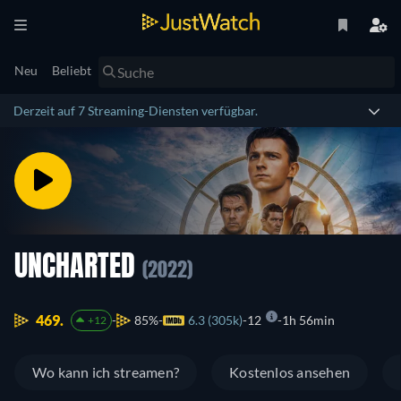
Neu
Beliebt
Derzeit auf 7 Streaming-Diensten verfügbar.
UNCHARTED
(2022)
469.
85%
6.3 (305k)
12
1h 56min
+12
Wo kann ich streamen?
Kostenlos ansehen