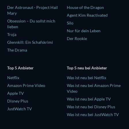
Der Astronaut - Project Hail
House of the Dragon
Mary
Agent Kim Reactivated
Obsession – Du sollst mich
Silo
lieben
Nur für dein Leben
Troja
Der Rookie
Glennkill: Ein Schafskrimi
The Drama
Top 5 Anbieter
Top 5 neu bei Anbieter
Netflix
Was ist neu bei Netflix
Amazon Prime Video
Was ist neu bei Amazon Prime
Video
Apple TV
Was ist neu bei Apple TV
Disney Plus
Was ist neu bei Disney Plus
JustWatch TV
Was ist neu bei JustWatch TV