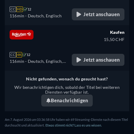
CC
HD
12
Jetzt anschauen
116min
- Deutsch, Englisch
Kaufen
15,50 CHF
CC
4K
12
Jetzt anschauen
116min
- Deutsch, Englisch,
Französisch, Italienisch
Nicht gefunden, wonach du gesucht hast?
Wir benachrichtigen dich, sobald der Titel bei weiteren
Diensten verfügbar ist.
Benachrichtigen
Am 7. August 2026 um 03:36:58 Uhr haben wir 69 Streaming-Dienste nach diesem Titel
durchsucht und aktualisiert.
Etwas stimmt nicht? Lass es uns wissen.