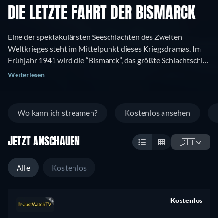
DIE LETZTE FAHRT DER BISMARCK
Eine der spektakulärsten Seeschlachten des Zweiten
Weltkrieges steht im Mittelpunkt dieses Kriegsdramas. Im
Frühjahr 1941 wird die “Bismarck”, das größte Schlachtschiff
der Nazis und Schrecken der Nordsee, vor der norwegischen
Weiterlesen
Küste von der britischen Flotte versenkt. Ein englisches
Aufklärungsflugzeug ortete den Koloss, der sofort von
britischen Schlachtschiffen, darunter die “H. M. S. Hood”,
Wo kann ich streamen?
Kostenlos ansehen
gejagt wurde. Am 27. Mai 1941 begann der gnadenlose
Todeskampf, bei dem über 4.000 Seeleute den Tod fanden.
JETZT ANSCHAUEN
Captain Shepard, der Admiral und Leiter der Flotte, der seine
🇨🇭
Frau bei einem Bombenangriff verlor, ist der unerbittliche
Gegner, der die “Bismarck” in die Falle lockt.
Alle
Kostenlos
Kostenlos
retail price