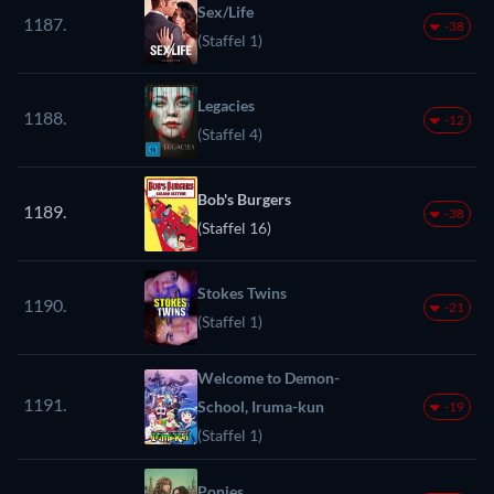
Sex/Life
1187.
-38
(Staffel 1)
Legacies
1188.
-12
(Staffel 4)
Bob's Burgers
1189.
-38
(Staffel 16)
Stokes Twins
1190.
-21
(Staffel 1)
Welcome to Demon-
1191.
School, Iruma-kun
-19
(Staffel 1)
Ponies