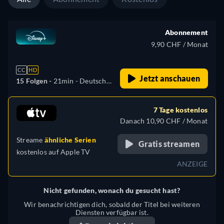
Polnisch, Portugiesisch
(Brasilien), Türkisch
Abonnement
9,90 CHF / Monat
CC
HD
Jetzt anschauen
15 Folgen -
21min
- Deutsch,
Tschechisch, Englisch,
Spanisch, Spanisch
7 Tage kostenlos
(Lateinamerika), Französisch,
Danach 10,90 CHF / Monat
Ungarisch, Italienisch,
Streame
ähnliche Serien
Polnisch, Portugiesisch
Gratis streamen
kostenlos auf
Apple TV
(Brasilien), Türkisch
ANZEIGE
Nicht gefunden, wonach du gesucht hast?
Wir benachrichtigen dich, sobald der Titel bei weiteren
Diensten verfügbar ist.