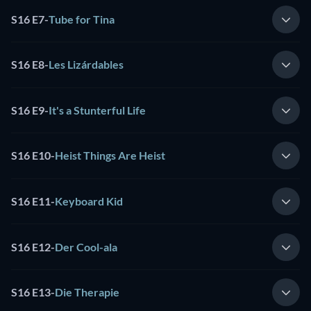
S16 E7
-
Tube for Tina
S16 E8
-
Les Lizárdables
S16 E9
-
It's a Stunterful Life
S16 E10
-
Heist Things Are Heist
S16 E11
-
Keyboard Kid
S16 E12
-
Der Cool-ala
S16 E13
-
Die Therapie