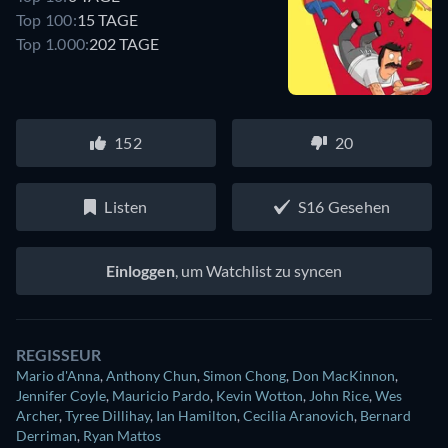
Top 100:
15 TAGE
Top 1.000:
202 TAGE
152
20
Listen
S16 Gesehen
Einloggen
, um Watchlist zu syncen
REGISSEUR
Mario d'Anna
,
Anthony Chun
,
Simon Chong
,
Don MacKinnon
,
Jennifer Coyle
,
Mauricio Pardo
,
Kevin Wotton
,
John Rice
,
Wes
Archer
,
Tyree Dillihay
,
Ian Hamilton
,
Cecilia Aranovich
,
Bernard
Derriman
,
Ryan Mattos