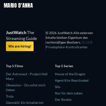
MARIO D'ANNA
Serie
Serie
S
JustWatch
The
© 2026 JustWatch Alle externen
Inhalte bleiben Eigentum des
Streaming Guide
rechtmäßigen Besitzers.
(3.13.0)
We are hiring!
Privatsphäre-Kontrollcenter
Top 5 Filme
Top 5 Serien
Der Astronaut - Project Hail
House of the Dragon
Mary
Agent Kim Reactivated
Obsession – Du sollst mich
Silo
lieben
Nur für dein Leben
Troja
Der Rookie
Glennkill: Ein Schafskrimi