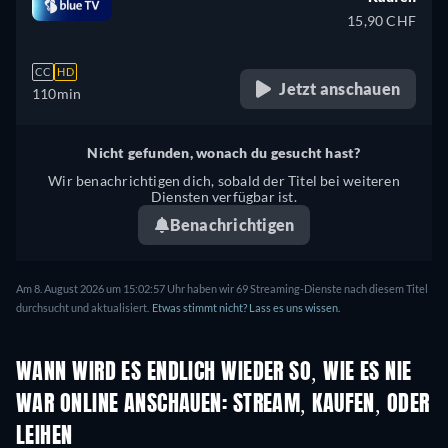
15,90 CHF
CC
HD
Jetzt anschauen
110min
Nicht gefunden, wonach du gesucht hast?
Wir benachrichtigen dich, sobald der Titel bei weiteren
Diensten verfügbar ist.
Benachrichtigen
Am 8. August 2026 um 15:02:57 Uhr haben wir 69 Streaming-Dienste nach diesem Titel
durchsucht und aktualisiert.
Etwas stimmt nicht? Lass es uns wissen.
WANN WIRD ES ENDLICH WIEDER SO, WIE ES NIE
WAR ONLINE ANSCHAUEN: STREAM, KAUFEN, ODER
LEIHEN