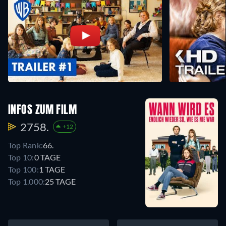
INFOS ZUM FILM
2758.
+12
Top Rank:
66.
Top 10:
0 TAGE
Top 100:
1 TAGE
Top 1.000:
25 TAGE