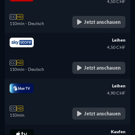
4,50 CHF
CC
HD
Jetzt anschauen
110min
- Deutsch
Leihen
4,50 CHF
CC
HD
Jetzt anschauen
110min
- Deutsch
Leihen
4,90 CHF
CC
HD
Jetzt anschauen
110min
Kaufen