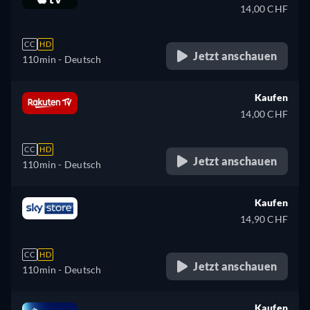
14,00 CHF
CC
HD
Jetzt anschauen
110min
- Deutsch
Kaufen
14,00 CHF
CC
HD
Jetzt anschauen
110min
- Deutsch
Kaufen
14,90 CHF
CC
HD
Jetzt anschauen
110min
- Deutsch
Kaufen