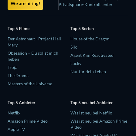
We are hiring!
Privatsphäre-Kontrollcenter
Top 5 Filme
Top 5 Serien
Der Astronaut - Project Hail
House of the Dragon
Mary
Silo
Obsession – Du sollst mich
Agent Kim Reactivated
lieben
Lucky
Troja
Nur für dein Leben
The Drama
Masters of the Universe
Top 5 Anbieter
Top 5 neu bei Anbieter
Netflix
Was ist neu bei Netflix
Amazon Prime Video
Was ist neu bei Amazon Prime
Video
Apple TV
Was ist neu bei Apple TV