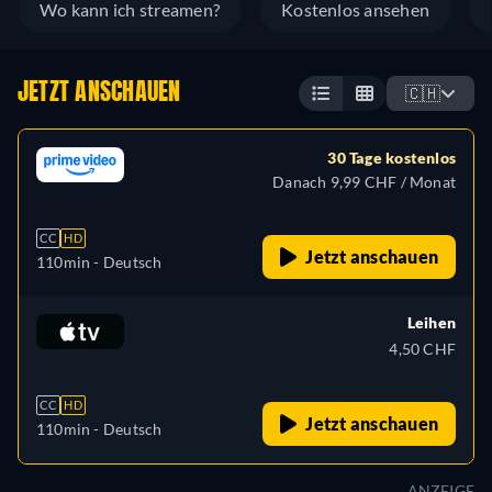
Wo kann ich streamen?
Kostenlos ansehen
JETZT ANSCHAUEN
🇨🇭
30 Tage kostenlos
Danach 9,99 CHF / Monat
CC
HD
Jetzt anschauen
110min
- Deutsch
Leihen
4,50 CHF
CC
HD
Jetzt anschauen
110min
- Deutsch
ANZEIGE