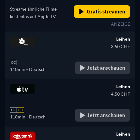
Streame ähnliche Filme
Gratis streamen
kostenlos auf Apple TV
ANZEIGE
Leihen
3,50 CHF
CC
Jetzt anschauen
110min
- Deutsch
Leihen
4,50 CHF
CC
HD
Jetzt anschauen
110min
- Deutsch
Leihen