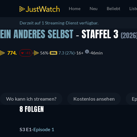
Home
Neu
Beliebt
List
Derzeit auf 1 Streaming-Dienst verfügbar.
EIN ANDERES SELBST
- STAFFEL 3
(2026
774.
56%
7.3 (27k)
16+
46min
-41
Wo kann ich streamen?
Kostenlos ansehen
Ep
8 FOLGEN
S3 E1
-
Episode 1