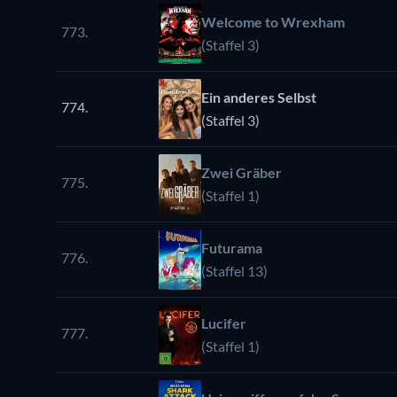
Welcome to Wrexham
773.
(Staffel 3)
Ein anderes Selbst
774.
(Staffel 3)
Zwei Gräber
775.
(Staffel 1)
Futurama
776.
(Staffel 13)
Lucifer
777.
(Staffel 1)