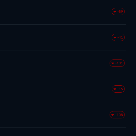
-89
-41
-131
-15
-108