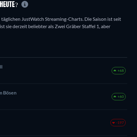
 HEUTE?
en täglichen JustWatch Streaming-Charts. Die Saison ist seit
st sie derzeit beliebter als Zwei Gräber Staffel 1, aber
ll
+68
em Bösen
+60
-197