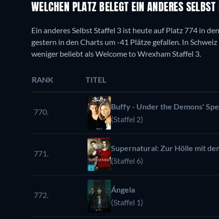
WELCHEN PLATZ BELEGT EIN ANDERES SELBST
Ein anderes Selbst Staffel 3 ist heute auf Platz 774 in d
gestern in den Charts um -41 Plätze gefallen. In Schweiz i
weniger beliebt als Welcome to Wrexham Staffel 3.
RANK
TITEL
Buffy - Under the Demons' Spe
770.
(Staffel 2)
Supernatural: Zur Hölle mit d
771.
(Staffel 6)
Ángela
772.
(Staffel 1)