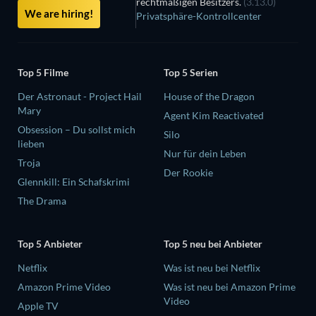
rechtmäßigen Besitzers.
(3.13.0)
We are hiring!
Privatsphäre-Kontrollcenter
Top 5 Filme
Top 5 Serien
Der Astronaut - Project Hail
House of the Dragon
Mary
Agent Kim Reactivated
Obsession – Du sollst mich
Silo
lieben
Nur für dein Leben
Troja
Der Rookie
Glennkill: Ein Schafskrimi
The Drama
Top 5 Anbieter
Top 5 neu bei Anbieter
Netflix
Was ist neu bei Netflix
Amazon Prime Video
Was ist neu bei Amazon Prime
Video
Apple TV