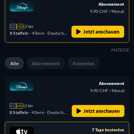
Abonnement
9,90 CHF / Monat
CC
HD
16+
Jetzt anschauen
8 Staffeln -
43min
- Deutsch,
Tschechisch, Englisch,
Spanisch, Spanisch
ANZEIGE
(Lateinamerika), Französisch,
Ungarisch, Italienisch,
Alle
Abonnement
Kostenlos
Japanisch, Polnisch,
Portugiesisch (Brasilien),
Türkisch
Abonnement
9,90 CHF / Monat
CC
HD
16+
Jetzt anschauen
8 Staffeln -
43min
- Deutsch,
Tschechisch, Englisch,
Spanisch, Spanisch
7 Tage kostenlos
(Lateinamerika), Französisch,