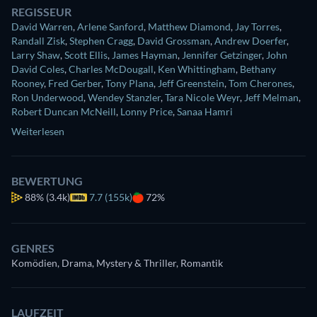
REGISSEUR
David Warren
,
Arlene Sanford
,
Matthew Diamond
,
Jay Torres
,
Randall Zisk
,
Stephen Cragg
,
David Grossman
,
Andrew Doerfer
,
Larry Shaw
,
Scott Ellis
,
James Hayman
,
Jennifer Getzinger
,
John
David Coles
,
Charles McDougall
,
Ken Whittingham
,
Bethany
Rooney
,
Fred Gerber
,
Tony Plana
,
Jeff Greenstein
,
Tom Cherones
,
Ron Underwood
,
Wendey Stanzler
,
Tara Nicole Weyr
,
Jeff Melman
,
Robert Duncan McNeill
,
Lonny Price
,
Sanaa Hamri
Weiterlesen
BEWERTUNG
88%
(3.4k)
7.7 (155k)
72%
GENRES
Komödien, Drama, Mystery & Thriller, Romantik
LAUFZEIT