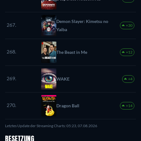
Demon Slayer: Kimetsu no
267.
+30
Yaiba
268.
The Beast in Me
+12
269.
WAKE
+4
270.
Dragon Ball
+14
Letztes Update der Streaming Charts: 05:23, 07.08.2026
BESETZUNG