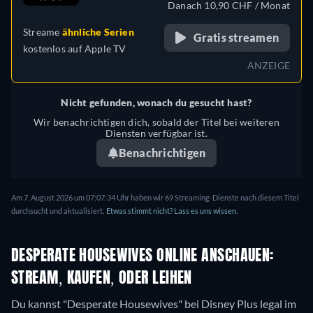
Danach 10,90 CHF / Monat
Ungarisch, Italienisch,
Streame
ähnliche Serien
Japanisch, Polnisch,
Gratis streamen
kostenlos auf
Apple TV
Portugiesisch (Brasilien),
ANZEIGE
Türkisch
Nicht gefunden, wonach du gesucht hast?
Wir benachrichtigen dich, sobald der Titel bei weiteren
Diensten verfügbar ist.
Benachrichtigen
Am 7. August 2026 um 07:07:34 Uhr haben wir 69 Streaming-Dienste nach diesem Titel
durchsucht und aktualisiert.
Etwas stimmt nicht? Lass es uns wissen.
DESPERATE HOUSEWIVES ONLINE ANSCHAUEN:
STREAM, KAUFEN, ODER LEIHEN
Du kannst "Desperate Housewives" bei Disney Plus legal im