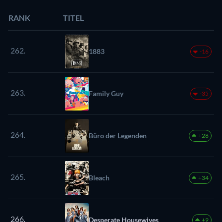
RANK
TITEL
262.
1883
-16
263.
Family Guy
-35
264.
Büro der Legenden
+28
265.
Bleach
+34
266.
Desperate Housewives
+9