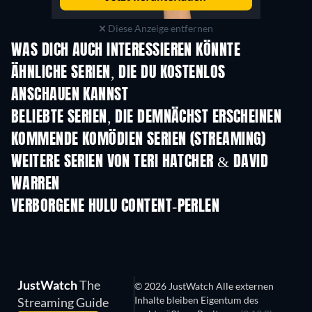
Diese Anzeige entfernen
WAS DICH AUCH INTERESSIEREN KÖNNTE
Serie
Serie
S
ÄHNLICHE SERIEN, DIE DU KOSTENLOS
ANSCHAUEN KANNST
Serie
Serie
S
BELIEBTE SERIEN, DIE DEMNÄCHST ERSCHEINEN
Serie
Serie
S
KOMMENDE KOMÖDIEN SERIEN (STREAMING)
Staffel 6
Staffel 2
Staf
WEITERE SERIEN VON TERI HATCHER & DAVID
WARREN
Serie
Serie
S
VERBORGENE HULU CONTENT-PERLEN
JustWatch
The
© 2026 JustWatch Alle externen
Inhalte bleiben Eigentum des
Streaming Guide