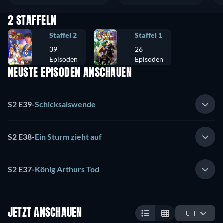
2 STAFFELN
Staffel 2
Staffel 1
39
26
Episoden
Episoden
NEUSTE EPISODEN ANSCHAUEN
S2 E39
-
Schicksalswende
S2 E38
-
Ein Sturm zieht auf
S2 E37
-
König Arthurs Tod
JETZT ANSCHAUEN
🇨🇭