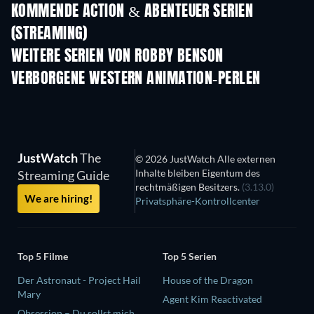
KOMMENDE ACTION & ABENTEUER SERIEN
(STREAMING)
Staffel 2
Staffel 1
Staf
WEITERE SERIEN VON ROBBY BENSON
Serie
Serie
S
VERBORGENE WESTERN ANIMATION-PERLEN
S
JustWatch
The
© 2026 JustWatch Alle externen
Inhalte bleiben Eigentum des
Streaming Guide
rechtmäßigen Besitzers.
(3.13.0)
We are hiring!
Privatsphäre-Kontrollcenter
Top 5 Filme
Top 5 Serien
Der Astronaut - Project Hail
House of the Dragon
Mary
Agent Kim Reactivated
Obsession – Du sollst mich