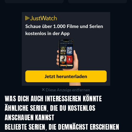
Diese Anzeige entfernen
WAS DICH AUCH INTERESSIEREN KÖNNTE
Serie
Serie
S
ÄHNLICHE SERIEN, DIE DU KOSTENLOS
ANSCHAUEN KANNST
Serie
Serie
S
BELIEBTE SERIEN, DIE DEMNÄCHST ERSCHEINEN
Serie
Serie
S