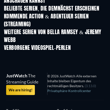
ANSCHAUEN KANNST
Serie
Serie
S
BELIEBTE SERIEN, DIE DEMNÄCHST ERSCHEINEN
Serie
Serie
S
KOMMENDE ACTION & ABENTEUER SERIEN
(STREAMING)
Staffel 2
Staffel 1
Staffe
WEITERE SERIEN VON BELLA RAMSEY & JEREMY
WEBB
Serie
Serie
S
VERBORGENE VIDEOSPIEL-PERLEN
JustWatch
The
© 2026 JustWatch Alle externen
Inhalte bleiben Eigentum des
Streaming Guide
rechtmäßigen Besitzers.
(3.13.0)
We are hiring!
Privatsphäre-Kontrollcenter