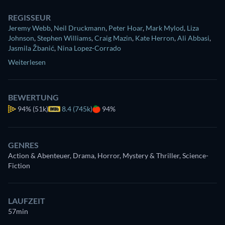
REGISSEUR
Jeremy Webb
,
Neil Druckmann
,
Peter Hoar
,
Mark Mylod
,
Liza
Johnson
,
Stephen Williams
,
Craig Mazin
,
Kate Herron
,
Ali Abbasi
,
Jasmila Žbanić
,
Nina Lopez-Corrado
Weiterlesen
BEWERTUNG
94%
(51k)
8.4 (745k)
94%
GENRES
Action & Abenteuer, Drama, Horror, Mystery & Thriller, Science-
Fiction
LAUFZEIT
57min