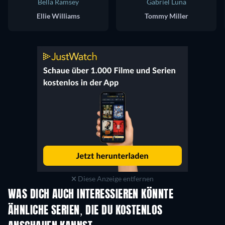
Bella Ramsey
Gabriel Luna
Ellie Williams
Tommy Miller
Diese Anzeige entfernen
WAS DICH AUCH INTERESSIEREN KÖNNTE
Serie
Serie
S
ÄHNLICHE SERIEN, DIE DU KOSTENLOS