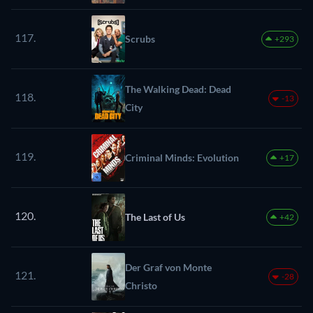
117.
Scrubs
+293
The Walking Dead: Dead
118.
-13
City
119.
Criminal Minds: Evolution
+17
120.
The Last of Us
+42
Der Graf von Monte
121.
-28
Christo