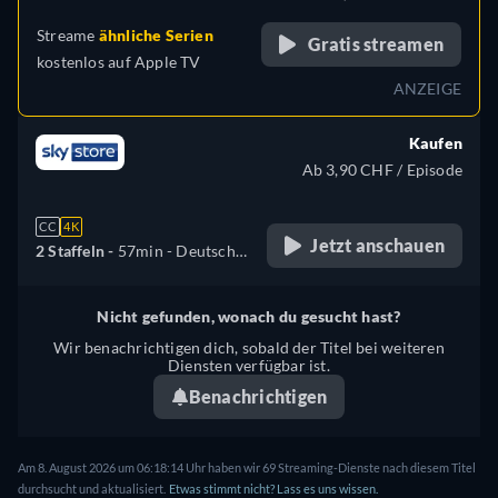
Streame
ähnliche Serien
Gratis streamen
kostenlos auf
Apple TV
ANZEIGE
Kaufen
Ab 3,90 CHF / Episode
CC
4K
Jetzt anschauen
2 Staffeln -
57min
- Deutsch,
Englisch
Nicht gefunden, wonach du gesucht hast?
Wir benachrichtigen dich, sobald der Titel bei weiteren
Diensten verfügbar ist.
Benachrichtigen
Am 8. August 2026 um 06:18:14 Uhr haben wir 69 Streaming-Dienste nach diesem Titel
durchsucht und aktualisiert.
Etwas stimmt nicht? Lass es uns wissen.