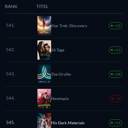
RANK
TITEL
541.
Star Trek: Discovery
+22
542.
56 Tage
+23
543.
The Orville
+58
544.
Newtopia
-59
545.
His Dark Materials
+11