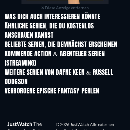
Diese Anzeige entfernen
WAS DICH AUCH INTERESSIEREN KÖNNTE
Serie
Serie
S
ÄHNLICHE SERIEN, DIE DU KOSTENLOS
ANSCHAUEN KANNST
Serie
Serie
S
BELIEBTE SERIEN, DIE DEMNÄCHST ERSCHEINEN
Serie
Serie
S
KOMMENDE ACTION & ABENTEUER SERIEN
(STREAMING)
Staffel 2
Staffel 1
Staf
WEITERE SERIEN VON DAFNE KEEN & RUSSELL
DODGSON
Serie
VERBORGENE EPISCHE FANTASY-PERLEN
Serie
Serie
JustWatch
The
© 2026 JustWatch Alle externen