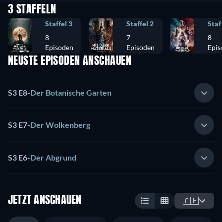
3 STAFFELN
Staffel 3
Staffel 2
Staf
8
7
8
Episoden
Episoden
Epis
NEUSTE EPISODEN ANSCHAUEN
S3 E8
-
Der Botanische Garten
S3 E7
-
Der Wolkenberg
S3 E6
-
Der Abgrund
JETZT ANSCHAUEN
🇨🇭