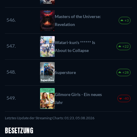
Masters of the Universe:
546.
+3
Revelation
Watari-kun's ****** Is
547.
+22
About to Collapse
548.
Superstore
+28
Gilmore Girls - Ein neues
549.
-40
Jahr
Letztes Update der Streaming Charts: 01:23, 05.08.2026
BESETZUNG