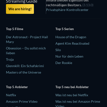
Inhalte bleiben Eigentum des
Streaming Guide
rechtmäßigen Besitzers.
(3.13.0)
We are hiring!
Privatsphäre-Kontrollcenter
Top 5 Filme
Top 5 Serien
Der Astronaut - Project Hail
House of the Dragon
Mary
Agent Kim Reactivated
Obsession – Du sollst mich
Silo
lieben
Nur für dein Leben
Troja
Der Rookie
Glennkill: Ein Schafskrimi
Masters of the Universe
Top 5 Anbieter
Top 5 neu bei Anbieter
Netflix
Was ist neu bei Netflix
Amazon Prime Video
Was ist neu bei Amazon Prime
Video