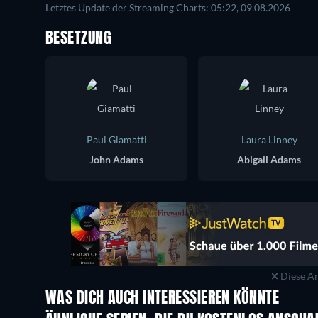
Letztes Update der Streaming Charts: 05:22, 09.08.2026
BESETZUNG
Paul Giamatti
Laura Linney
John Adams
Abigail Adams
Diese An
WAS DICH AUCH INTERESSIEREN KÖNNTE
Serie
Serie