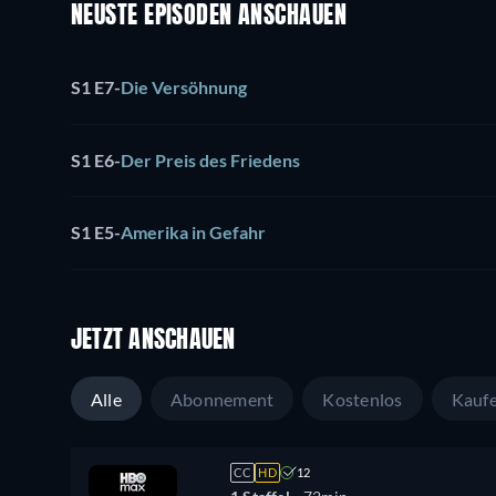
NEUSTE EPISODEN ANSCHAUEN
S1 E7
-
Die Versöhnung
S1 E6
-
Der Preis des Friedens
S1 E5
-
Amerika in Gefahr
JETZT ANSCHAUEN
Alle
Abonnement
Kostenlos
Kauf
CC
HD
12