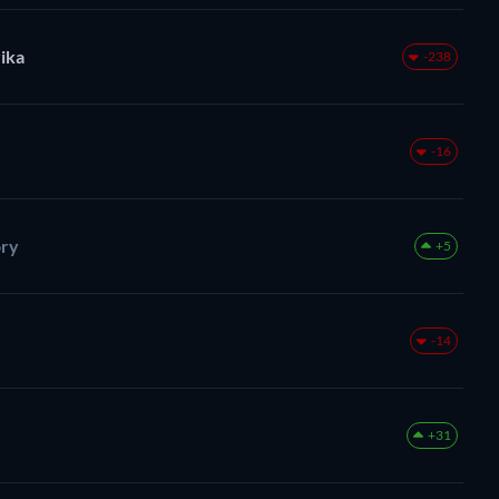
ika
-238
-16
ory
+5
-14
+31