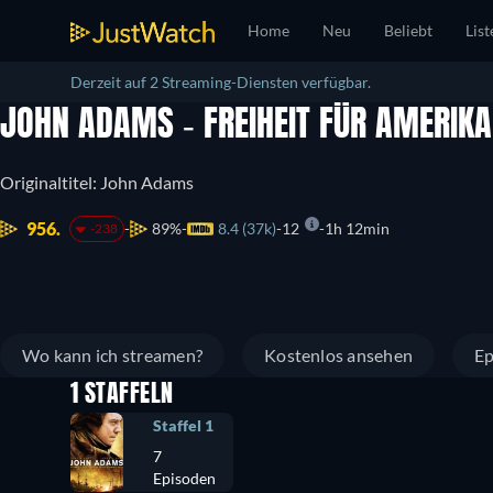
Home
Neu
Beliebt
List
Derzeit auf 2 Streaming-Diensten verfügbar.
JOHN ADAMS - FREIHEIT FÜR AMERIK
Originaltitel: John Adams
956.
89%
8.4 (37k)
12
1h 12min
-238
Wo kann ich streamen?
Kostenlos ansehen
Ep
1 STAFFELN
Staffel 1
7
Episoden