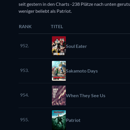
seit gestern in den Charts -238 Plätze nach unten gerutsch
weniger beliebt als Patriot.
RANK
TITEL
952.
Soul Eater
953.
Sakamoto Days
954.
When They See Us
955.
Patriot