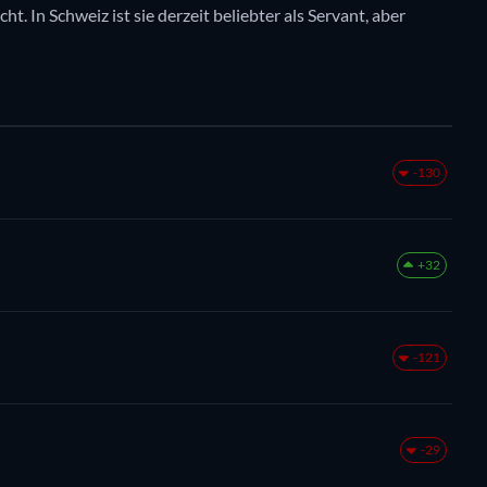
t. In Schweiz ist sie derzeit beliebter als Servant, aber
-130
+32
-121
-29