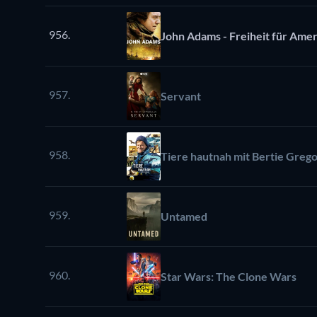
956.
John Adams - Freiheit für Amer
957.
Servant
958.
Tiere hautnah mit Bertie Greg
959.
Untamed
960.
Star Wars: The Clone Wars