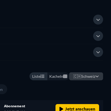
Liste
Kacheln
🇨🇭
Schweiz
en
Abonnement
Jetzt anschauen