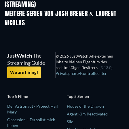
(STREAMING)
Staffel 2
Staffel 2
Staf
WEITERE SERIEN VON JOSH BRENER & LAURENT
NICOLAS
Serie
Serie
S
JustWatch
The
© 2026 JustWatch Alle externen
Inhalte bleiben Eigentum des
Streaming Guide
rechtmäßigen Besitzers.
(3.13.0)
We are hiring!
Privatsphäre-Kontrollcenter
Top 5 Filme
Top 5 Serien
Der Astronaut - Project Hail
House of the Dragon
Mary
Agent Kim Reactivated
Obsession – Du sollst mich
Silo
lieben