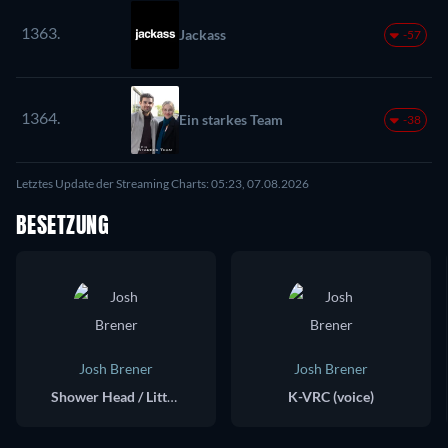
1363.
Jackass
-57
1364.
Ein starkes Team
-38
Letztes Update der Streaming Charts: 05:23, 07.08.2026
BESETZUNG
Josh Brener
Josh Brener
Shower Head / Litter Box (voice)
K-VRC (voice)