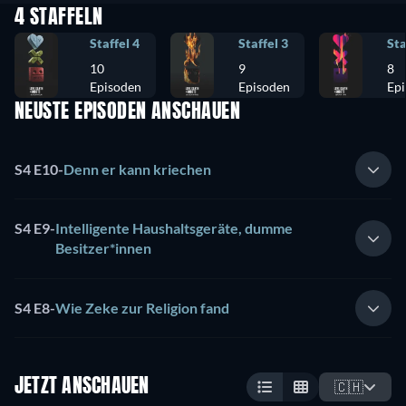
4 STAFFELN
Staffel 4
Staffel 3
Sta
10
9
8
Episoden
Episoden
Ep
NEUSTE EPISODEN ANSCHAUEN
S4 E10
-
Denn er kann kriechen
S4 E9
-
Intelligente Haushaltsgeräte, dumme
Besitzer*innen
S4 E8
-
Wie Zeke zur Religion fand
JETZT ANSCHAUEN
🇨🇭