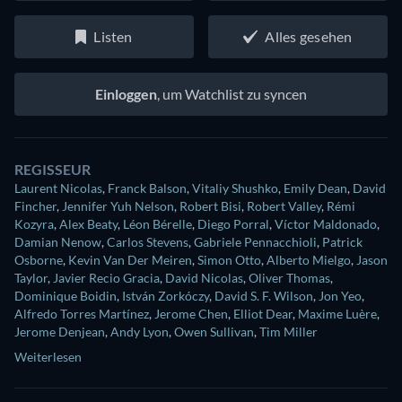
Listen
Alles gesehen
Einloggen
, um Watchlist zu syncen
REGISSEUR
Laurent Nicolas
,
Franck Balson
,
Vitaliy Shushko
,
Emily Dean
,
David
Fincher
,
Jennifer Yuh Nelson
,
Robert Bisi
,
Robert Valley
,
Rémi
Kozyra
,
Alex Beaty
,
Léon Bérelle
,
Diego Porral
,
Víctor Maldonado
,
Damian Nenow
,
Carlos Stevens
,
Gabriele Pennacchioli
,
Patrick
Osborne
,
Kevin Van Der Meiren
,
Simon Otto
,
Alberto Mielgo
,
Jason
Taylor
,
Javier Recio Gracia
,
David Nicolas
,
Oliver Thomas
,
Dominique Boidin
,
István Zorkóczy
,
David S. F. Wilson
,
Jon Yeo
,
Alfredo Torres Martínez
,
Jerome Chen
,
Elliot Dear
,
Maxime Luère
,
Jerome Denjean
,
Andy Lyon
,
Owen Sullivan
,
Tim Miller
Weiterlesen