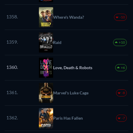
1358.
Where's Wanda?
-10
1359.
Raid
+10
1360.
Love, Death & Robots
+6
1361.
Marvel's Luke Cage
-8
1362.
Paris Has Fallen
-7