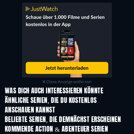
Diese Anzeige entfernen
WAS DICH AUCH INTERESSIEREN KÖNNTE
Serie
Serie
S
ÄHNLICHE SERIEN, DIE DU KOSTENLOS
ANSCHAUEN KANNST
Serie
Serie
S
BELIEBTE SERIEN, DIE DEMNÄCHST ERSCHEINEN
Serie
Serie
S
KOMMENDE ACTION & ABENTEUER SERIEN