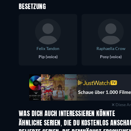
BESETZUNG
Felix Tandon
Raphaella Crow
Pip (voice)
Posy (voice)
Diese An
WAS DICH AUCH INTERESSIEREN KÖNNTE
Serie
Serie
ÄHNLICHE SERIEN, DIE DU KOSTENLOS ANSCH
Serie
Serie