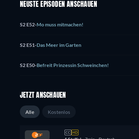
NEUSTE EPISODEN ANSCHAUEN
S2 E52
-
Mo muss mitmachen!
S2 E51
-
Das Meer im Garten
S2 E50
-
Befreit Prinzessin Schweinchen!
JETZT ANSCHAUEN
Alle
Kostenlos
CC
HD