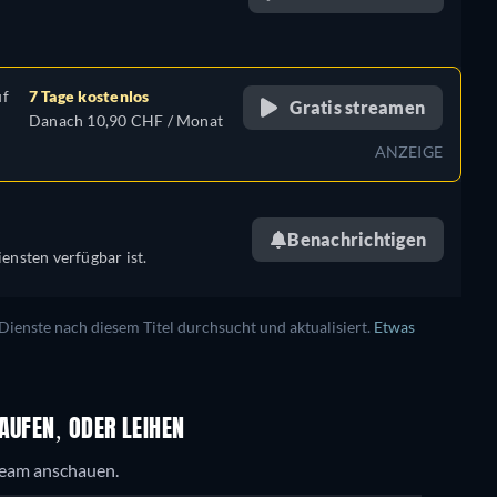
retail price
uf
7 Tage kostenlos
Gratis streamen
Danach 10,90 CHF / Monat
ANZEIGE
Benachrichtigen
ensten verfügbar ist.
enste nach diesem Titel durchsucht und aktualisiert.
Etwas
AUFEN, ODER LEIHEN
tream anschauen.