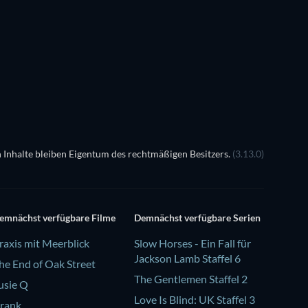
Serie
Serie
Staffel 2
Serie
Serie
Serie
 Inhalte bleiben Eigentum des rechtmäßigen Besitzers.
(3.13.0)
emnächst verfügbare Filme
Demnächst verfügbare Serien
raxis mit Meerblick
Slow Horses - Ein Fall für
Jackson Lamb Staffel 6
he End of Oak Street
The Gentlemen Staffel 2
usie Q
Love Is Blind: UK Staffel 3
rank