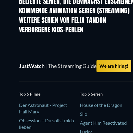
BELIEBTE SERIEN, DIE DEMNÄCHST ERSCHEINE
Serie
Serie
KOMMENDE ANIMATION SERIEN (STREAMING)
Staffel 2
Staffel 2
WEITERE SERIEN VON FELIX TANDON
Serie
Serie
VERBORGENE KIDS-PERLEN
Serie
Serie
JustWatch
|
The Streaming Guide
We are hiring!
Top 5 Filme
Top 5 Serien
Der Astronaut - Project
House of the Dragon
Hail Mary
Silo
Obsession – Du sollst mich
Agent Kim Reactivated
lieben
Lucky