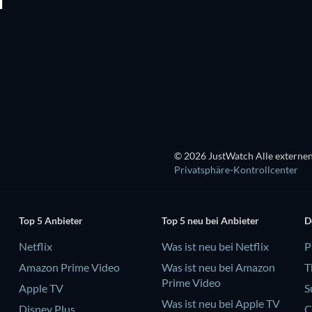
N
Serie
Serie
Staffel 1
Staffel 1
Bass X Machina - Staffel 1
Serie
Serie
Serie
© 2026 JustWatch Alle externen
Privatsphäre-Kontrollcenter
Top 5 Anbieter
Top 5 neu bei Anbieter
D
Netflix
Was ist neu bei Netflix
P
Amazon Prime Video
Was ist neu bei Amazon
T
Prime Video
Apple TV
S
Was ist neu bei Apple TV
Disney Plus
C