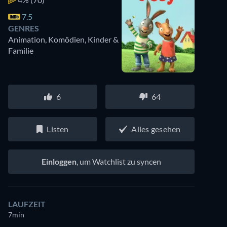
7.5
GENRES
Animation, Komödien, Kinder &
Familie
6
64
Listen
Alles gesehen
Einloggen
, um Watchlist zu syncen
LAUFZEIT
7min