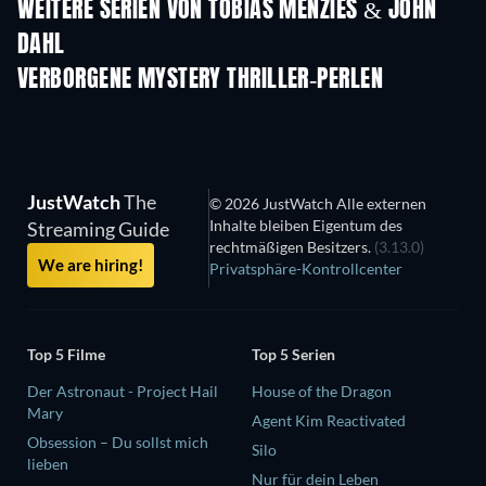
WEITERE SERIEN VON TOBIAS MENZIES & JOHN
DAHL
Serie
Serie
S
VERBORGENE MYSTERY THRILLER-PERLEN
JustWatch
The
© 2026 JustWatch Alle externen
Inhalte bleiben Eigentum des
Streaming Guide
rechtmäßigen Besitzers.
(3.13.0)
We are hiring!
Privatsphäre-Kontrollcenter
Top 5 Filme
Top 5 Serien
Der Astronaut - Project Hail
House of the Dragon
Mary
Agent Kim Reactivated
Obsession – Du sollst mich
Silo
lieben
Nur für dein Leben