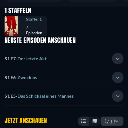
1 STAFFELN
Staffel 1
7
Episoden
NEUSTE EPISODEN ANSCHAUEN
S1 E7
-
Der letzte Akt
S1 E6
-
Zwecklos
S1 E5
-
Das Schicksal eines Mannes
JETZT ANSCHAUEN
🇨🇭