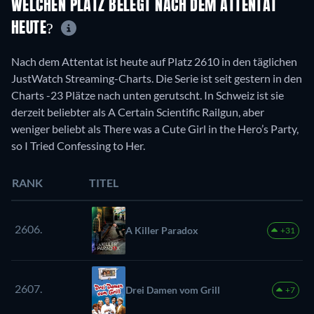
WELCHEN PLATZ BELEGT NACH DEM ATTENTAT
HEUTE?
Nach dem Attentat ist heute auf Platz 2610 in den täglichen
JustWatch Streaming-Charts. Die Serie ist seit gestern in den
Charts -23 Plätze nach unten gerutscht. In Schweiz ist sie
derzeit beliebter als A Certain Scientific Railgun, aber
weniger beliebt als There was a Cute Girl in the Hero’s Party,
so I Tried Confessing to Her.
RANK
TITEL
2606.
A Killer Paradox
+31
2607.
Drei Damen vom Grill
+7