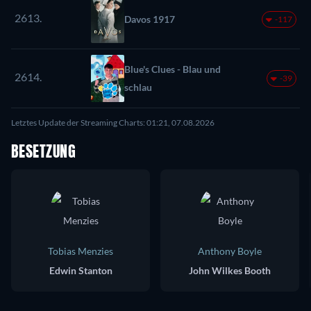
2613.
Davos 1917
-117
Blue's Clues - Blau und
2614.
-39
schlau
Letztes Update der Streaming Charts: 01:21, 07.08.2026
BESETZUNG
Tobias Menzies
Anthony Boyle
Edwin Stanton
John Wilkes Booth