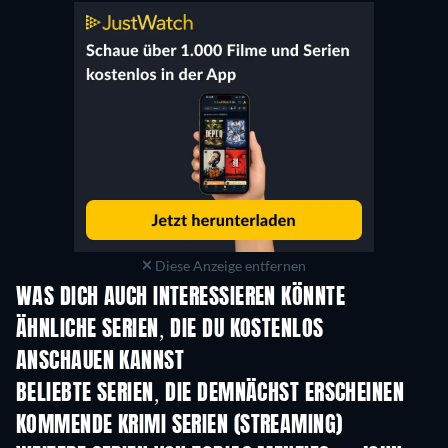
Diese Anzeige entfernen
WAS DICH AUCH INTERESSIEREN KÖNNTE
Serie
Serie
S
ÄHNLICHE SERIEN, DIE DU KOSTENLOS
ANSCHAUEN KANNST
Serie
Serie
S
BELIEBTE SERIEN, DIE DEMNÄCHST ERSCHEINEN
Serie
Serie
S
KOMMENDE KRIMI SERIEN (STREAMING)
Staffel 6
Staffel 2
Staf