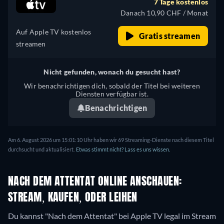
7 Tage kostenlos
Japanisch, Portugiesisch
Danach 10,90 CHF / Monat
Auf Apple TV kostenlos
Gratis streamen
streamen
Nicht gefunden, wonach du gesucht hast?
Wir benachrichtigen dich, sobald der Titel bei weiteren
Diensten verfügbar ist.
Benachrichtigen
Am 6. August 2026 um 15:01:10 Uhr haben wir 69 Streaming-Dienste nach diesem Titel
durchsucht und aktualisiert.
Etwas stimmt nicht? Lass es uns wissen.
NACH DEM ATTENTAT ONLINE ANSCHAUEN:
STREAM, KAUFEN, ODER LEIHEN
Du kannst "Nach dem Attentat" bei Apple TV legal im Stream