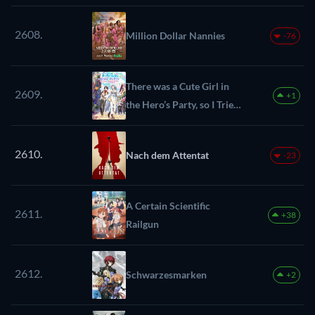
2608.
Million Dollar Nannies
-76
There was a Cute Girl in
2609.
+1
the Hero’s Party, so I Tried
Confessing to Her
2610.
Nach dem Attentat
-23
A Certain Scientific
2611.
+38
Railgun
2612.
Schwarzesmarken
+2