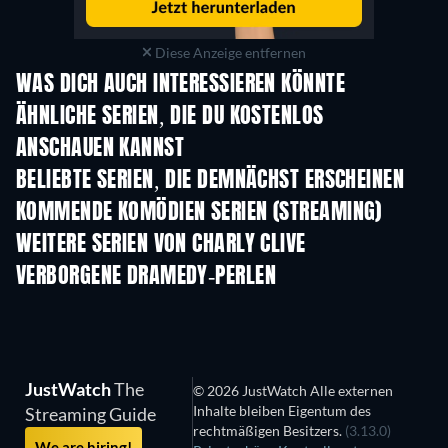
Diese Anzeige entfernen
WAS DICH AUCH INTERESSIEREN KÖNNTE
Serie
Serie
S
ÄHNLICHE SERIEN, DIE DU KOSTENLOS
ANSCHAUEN KANNST
Serie
Serie
S
BELIEBTE SERIEN, DIE DEMNÄCHST ERSCHEINEN
Serie
Serie
S
KOMMENDE KOMÖDIEN SERIEN (STREAMING)
Staffel 6
Staffel 2
Staf
WEITERE SERIEN VON CHARLY CLIVE
Serie
Serie
S
VERBORGENE DRAMEDY-PERLEN
Serie
S
JustWatch
The
© 2026 JustWatch Alle externen
Inhalte bleiben Eigentum des
Streaming Guide
rechtmäßigen Besitzers.
(3.13.0)
We are hiring!