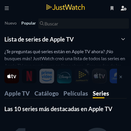
Nuevo
Popular
Lista de series de Apple TV
¿Te preguntas qué series están en Apple TV ahora? ¡No
busques más! JustWatch creó una lista de todos las series en
Apple TV que puedes ver en línea ahora. ¿Eres un fan de las
series de cocina, te encantan las Apple TV series de Marvel, o
te gusta disfrutar de alguna serie de comedia en Apple TV? A
continuación, usa nuestros filtros para encontrar series de
Apple TV
Catálogo
Películas
Series
Apple TV basado en tus preferencias. ¡Sí, es así de simple!.
Las 10 series más destacadas en Apple TV