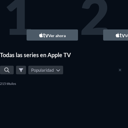
1
2
TV
Ver ahora
V
Todas las series en Apple TV
Popularidad
215 títulos
TV
TV
TV
TV
TV
TV
TV
TV
TV
TV
TV
TV
TV
TV
TV
TV
TV
TV