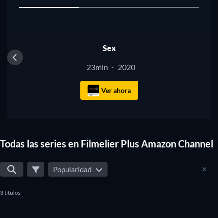
1
TV
Sex
23min
2020
·
Ver ahora
Todas las series en Filmelier Plus Amazon Channel
Popularidad
3 títulos
TV
TV
TV