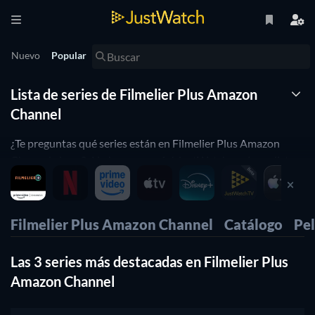
Nuevo
Popular
Lista de series de Filmelier Plus Amazon
Channel
¿Te preguntas qué series están en Filmelier Plus Amazon
Channel ahora? ¡No busques más! JustWatch creó una lista
de todos las series en Filmelier Plus Amazon Channel que
puedes ver en línea ahora. ¿Eres un fan de las series de cocina,
te encantan las Filmelier Plus Amazon Channel series de
Filmelier Plus Amazon Channel
Catálogo
Pel
Marvel, o te gusta disfrutar de alguna serie de comedia en
Filmelier Plus Amazon Channel? A continuación, usa
Las 3 series más destacadas en Filmelier Plus
nuestros filtros para encontrar series de Filmelier Plus
Amazon Channel basado en tus preferencias. ¡Sí, es así de
Amazon Channel
simple!.