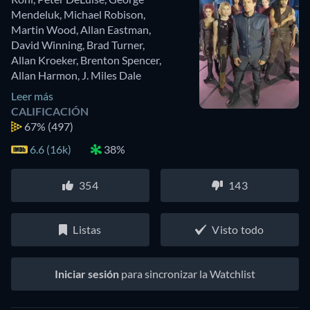
Mendeluk
,
Michael Robison
,
Martin Wood
,
Allan Eastman
,
David Winning
,
Brad Turner
,
Allan Kroeker
,
Brenton Spencer
,
Allan Harmon
,
J. Miles Dale
Leer más
CALIFICACIÓN
67%
(497)
6.6 (16k)
38%
354
143
Listas
Visto todo
Iniciar sesión
para sincronizar la Watchlist