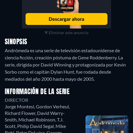
Eliminar este anuncio
SINOPSIS
Andrómeda es una serie de televisión estadounidense de
ciencia ficción, creación póstuma de Gene Roddenberry. La
serie, dirigida por David Winning y protagonizada por Kevin
Sorbo como el capitán Dylan Hunt, fue rodada desde
mediados del año 2000 hasta mayo de 2005.
INFORMACIÓN DE LA SERIE
DIRECTOR
Jorge Montesi
,
Gordon Verheul
,
Richard Flower
,
David Warry-
Smith
,
Michael Robinson
,
T.J.
Scott
,
Philip David Segal
,
Mike
Rohl
,
Peter DeLuise
,
George