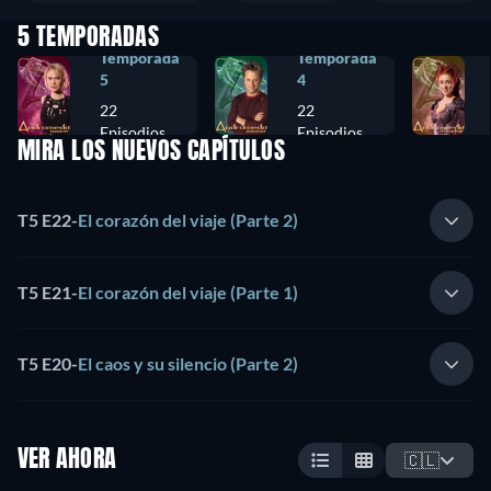
5 TEMPORADAS
Temporada
Temporada
5
4
22
22
Episodios
Episodios
MIRA LOS NUEVOS CAPÍTULOS
T5 E22
-
El corazón del viaje (Parte 2)
T5 E21
-
El corazón del viaje (Parte 1)
T5 E20
-
El caos y su silencio (Parte 2)
VER AHORA
🇨🇱