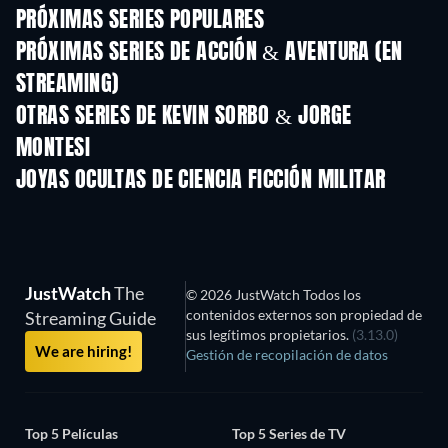
PRÓXIMAS SERIES POPULARES
TV
TV
PRÓXIMAS SERIES DE ACCIÓN & AVENTURA (EN
STREAMING)
Temporada 2
Temporada 1
Tempora
OTRAS SERIES DE KEVIN SORBO & JORGE
MONTESI
TV
TV
JOYAS OCULTAS DE CIENCIA FICCIÓN MILITAR
JustWatch
The
© 2026 JustWatch Todos los
contenidos externos son propiedad de
Streaming Guide
sus legítimos propietarios.
(3.13.0)
We are hiring!
Gestión de recopilación de datos
Top 5 Películas
Top 5 Series de TV