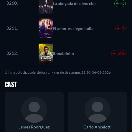
3260.
La abogada de divorcios
+1
3261.
El amor es ciego: Italia
-7
3262.
Ronaldinho
-276
Última actualización de los rankings de streaming: 21:30, 06-08-2026
CAST
James Rodríguez
Carlo Ancelotti