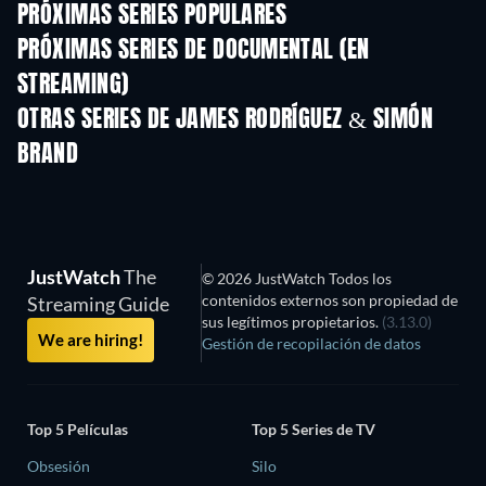
PRÓXIMAS SERIES POPULARES
TV
TV
PRÓXIMAS SERIES DE DOCUMENTAL (EN
STREAMING)
Temporada 1
Temporada 1
Tempora
OTRAS SERIES DE JAMES RODRÍGUEZ & SIMÓN
BRAND
TV
JustWatch
The
© 2026 JustWatch Todos los
contenidos externos son propiedad de
Streaming Guide
sus legítimos propietarios.
(3.13.0)
We are hiring!
Gestión de recopilación de datos
Top 5 Películas
Top 5 Series de TV
Obsesión
Silo