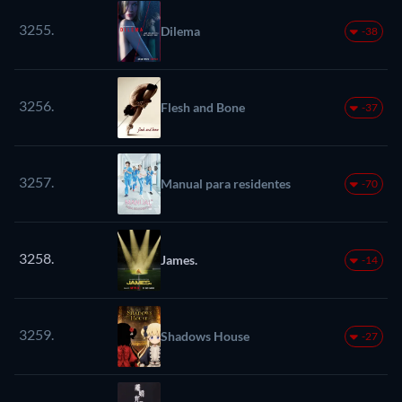
3255.
Dilema
-38
3256.
Flesh and Bone
-37
3257.
Manual para residentes
-70
3258.
James.
-14
3259.
Shadows House
-27