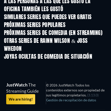
A LAS PERSONAS A LAS QUE LES GUSTÓ LA
OFICINA TAMBIÉN LES GUSTÓ
TV
TV
SIMILARES SERIES QUE PUEDES VER GRATIS
TV
TV
PRÓXIMAS SERIES POPULARES
TV
TV
PRÓXIMAS SERIES DE COMEDIA (EN STREAMING)
Temporada 2
Temporada 3
Tempora
OTRAS SERIES DE RAINN WILSON & JOSS
WHEDON
TV
TV
JOYAS OCULTAS DE COMEDIA DE SITUACIÓN
TV
TV
JustWatch
The
© 2026 JustWatch Todos los
contenidos externos son propiedad de
Streaming Guide
sus legítimos propietarios.
(3.13.0)
We are hiring!
Gestión de recopilación de datos