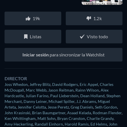
19k
1.2k
Listas
Visto todo
Iniciar sesión
para sincronizar la Watchlist
DIRECTOR
Joss Whedon
,
Jeffrey Blitz
,
David Rodgers
,
Eric Appel
,
Charles
McDougall
,
Marc Webb
,
Jason Reitman
,
Rainn Wilson
,
Alex
Hardcastle
,
Julian Farino
,
Paul Lieberstein
,
Dean Holland
,
Stephen
Merchant
,
Danny Leiner
,
Michael Spiller
,
J.J. Abrams
,
Miguel
Arteta
,
Jennifer Celotta
,
Jesse Peretz
,
Greg Daniels
,
Seth Gordon
,
John Krasinski
,
Brian Baumgartner
,
Asaad Kelada
,
Rodman Flender
,
Ken Whittingham
,
Matt Sohn
,
Bryan Cranston
,
Charlie Grandy
,
Amy Heckerling
,
Randall Einhorn
,
Harold Ramis
,
Ed Helms
,
John