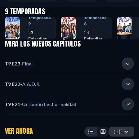
9 TEMPORADAS
Temporada
Temporada
9
8
23
24
Episodios
Episodios
MIRA LOS NUEVOS CAPÍTULOS
T9 E23
-
Final
T9 E22
-
A.A.D.R.
T9 E21
-
Un sueño hecho realidad
VER AHORA
🇨🇱