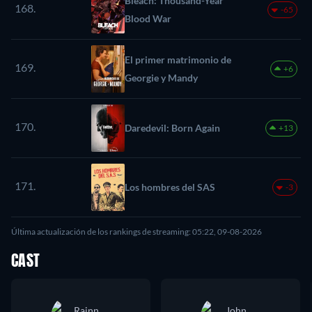
Bleach: Thousand-Year
168.
-65
Blood War
El primer matrimonio de
169.
+6
Georgie y Mandy
170.
Daredevil: Born Again
+13
171.
Los hombres del SAS
-3
Última actualización de los rankings de streaming: 05:22, 09-08-2026
CAST