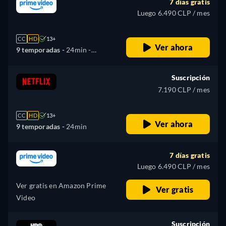
7 días gratis
Luego 6.490 CLP / mes
CC
HD
13+
Ver ahora
9 temporadas -
24min
-
Español, Alemán, Inglés,
Francés, Italiano, Polaco,
Suscripción
Portugués, Turco
7.190 CLP / mes
CC
HD
13+
Ver ahora
9 temporadas -
24min
7 días gratis
Luego 6.490 CLP / mes
Ver gratis en Amazon Prime
Ver gratis
Video
Suscripción