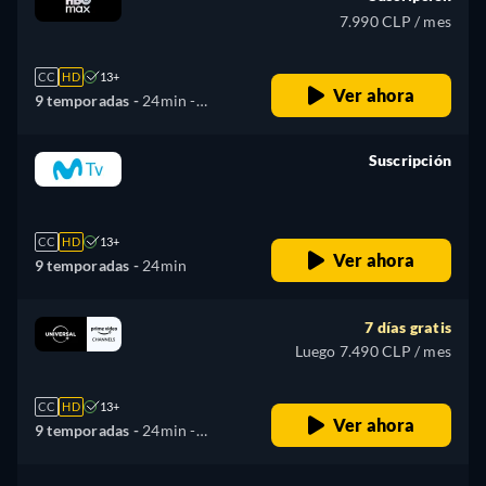
7.990 CLP / mes
CC
HD
13+
Ver ahora
9 temporadas -
24min
-
Español, Inglés, Portugués
Suscripción
retail price
CC
HD
13+
Ver ahora
9 temporadas -
24min
7 días gratis
Luego 7.490 CLP / mes
CC
HD
13+
Ver ahora
9 temporadas -
24min
-
Español, Alemán, Inglés,
Francés, Italiano, Polaco,