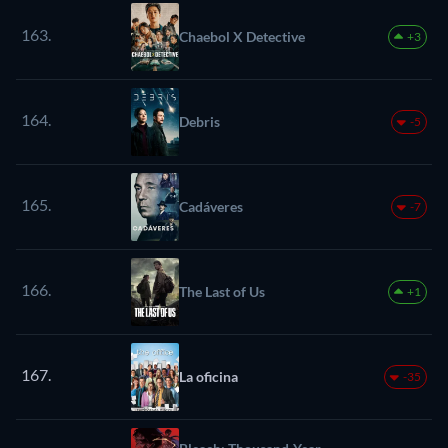
163.
Chaebol X Detective
+3
164.
Debris
-5
165.
Cadáveres
-7
166.
The Last of Us
+1
167.
La oficina
-35