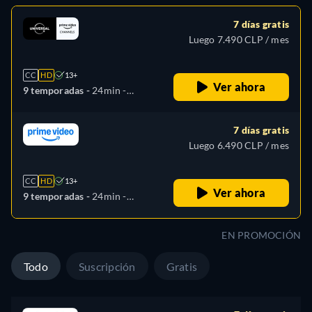
7 días gratis
Luego 7.490 CLP / mes
CC
HD
13+
Ver ahora
9 temporadas -
24min
-
Español, Alemán, Inglés,
Francés, Italiano, Polaco,
7 días gratis
Portugués, Turco
Luego 6.490 CLP / mes
CC
HD
13+
Ver ahora
9 temporadas -
24min
-
Español, Alemán, Inglés,
Francés, Italiano, Polaco,
EN PROMOCIÓN
Portugués, Turco
Todo
Suscripción
Gratis