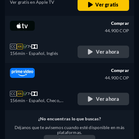
Ver gratis en Apple TV
Ver gratis
Comprar
44.900 COP
CC
4K
7+
Ver ahora
156min
- Español, Inglés
Comprar
44.900 COP
CC
4K
7+
Ver ahora
156min
- Español, Checo,
Alemán, Inglés, Francés,
Húngaro, Italiano, Japonés,
¿No encuentras lo que buscas?
Portugués, Ruso, Eslovaquia,
Déjanos que te avisemos cuando esté disponible en más
Turco, Ucraniano
plataformas.