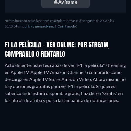
Avísame
Hemos buscado actualizaciones en
69
plataformas el
6 de agosto de 2026
a las
03:18:34 a. m.
.
¿Hay algún problema? ¡Cuéntanoslo!
F1 LA PELÍCULA - VER ONLINE: POR STREAM,
COMPRARLO O RENTARLO
Actualmente, usted es capaz de ver "F1 la película" streaming
en Apple TV, Apple TV Amazon Channel o comprarlo como
descarga en Apple TV Store, Amazon Video.
Ahora mismo no
hay opciones gratuitas para ver F1 la película. Si quieres
saber cuándo estará disponible gratis, haz clic en 'Gratis' en
los filtros de arriba y pulsa la campanita de notificaciones.