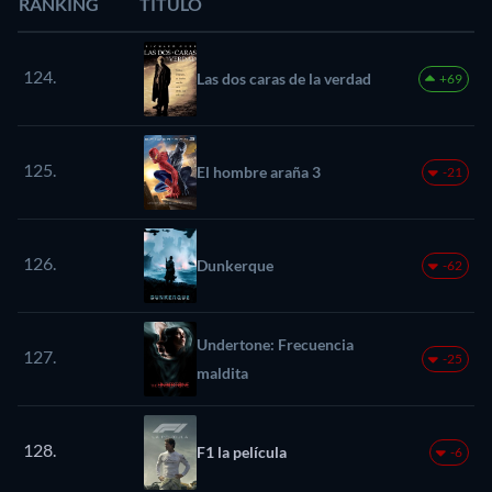
RANKING
TÍTULO
124.
Las dos caras de la verdad
+69
125.
El hombre araña 3
-21
126.
Dunkerque
-62
Undertone: Frecuencia
127.
-25
maldita
128.
F1 la película
-6