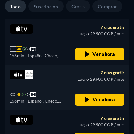
Todo
Suscripción
Gratis
Comprar
7 días gratis
Luego 29.900 COP / mes
CC
4K
7+
Ver ahora
156min
- Español, Checo,
Alemán, Inglés, Francés,
Húngaro, Italiano, Japonés,
7 días gratis
Portugués, Ruso, Eslovaquia,
Luego 29.900 COP / mes
Turco, Ucraniano
CC
4K
7+
Ver ahora
156min
- Español, Checo,
Alemán, Inglés, Francés,
Húngaro, Italiano, Japonés,
7 días gratis
Portugués, Ruso, Eslovaquia,
Luego 29.900 COP / mes
Turco, Ucraniano