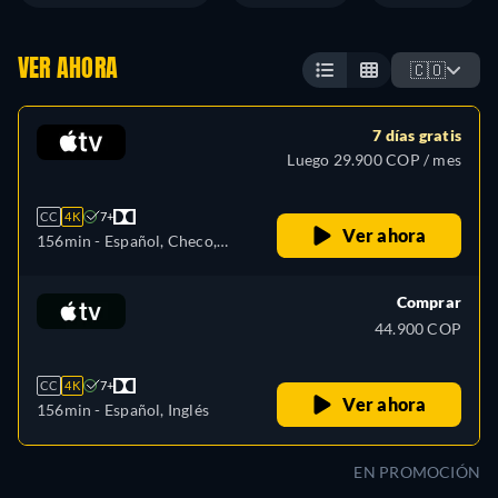
VER AHORA
🇨🇴
7 días gratis
Luego 29.900 COP / mes
CC
4K
7+
Ver ahora
156min
- Español, Checo,
Alemán, Inglés, Francés,
Húngaro, Italiano, Japonés,
Comprar
Portugués, Ruso, Eslovaquia,
44.900 COP
Turco, Ucraniano
CC
4K
7+
Ver ahora
156min
- Español, Inglés
EN PROMOCIÓN