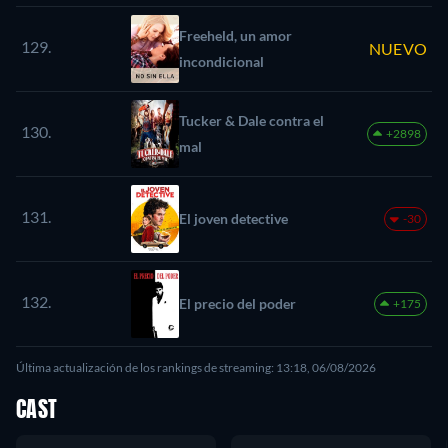
Freeheld, un amor
129.
NUEVO
incondicional
Tucker & Dale contra el
130.
+2898
mal
131.
El joven detective
-30
132.
El precio del poder
+175
Última actualización de los rankings de streaming: 13:18, 06/08/2026
CAST