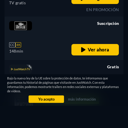
TV gratis
EN PROMOCIÓN
Suscripción
retail price
CC
4K
Ver ahora
148min
Gratis
retail price
Bajo la nueva ley de la UE sobre la protección de datos, te informamos que
guardamos tu historial de páginas que visitaste en JustWatch. Con esta
información, podemos mostrarte trailers en redes sociales externas y plataformas
CC
HD
de videos.
Ver ahora
148min
Yo acepto
más información
¿No encuentras lo que buscas?
Déjanos que te avisemos cuando esté disponible en más
plataformas.