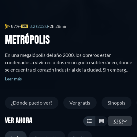
87%
8.2 (202k)
2h 28min
METRÓPOLIS
En una megalópolis del año 2000, los obreros están
condenados a vivir recluidos en un gueto subterráneo, donde
se encuentra el corazón industrial de la ciudad. Sin embargo,
incitados por un robot, se rebelan contra la clase dominante
Leer más
y amenazan con destruir la ciudad exterior. Freder (Gustav
Frölich), el hijo del soberano de Metrópolis, y María, una
muchacha de origen humilde, intentarán evitar la
¿Dónde puedo ver?
Ver gratis
Sinopsis
destrucción apelando a los sentimientos y al amor.
VER AHORA
🇨🇴