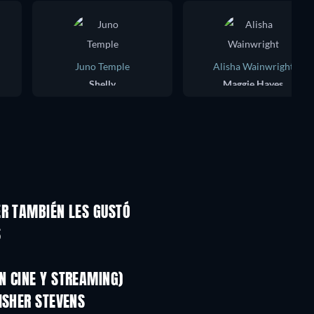
Juno Temple
Alisha Wainwright
Shelly
Maggie Hayes
ER TAMBIÉN LES GUSTÓ
S
N CINE Y STREAMING)
ISHER STEVENS