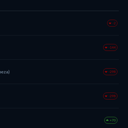
-2
-144
beza)
-298
-298
+70