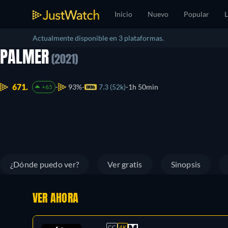
Inicio
Nuevo
Popular
L
Actualmente disponible en 3 plataformas.
PALMER
(2021)
671.
93%
7.3 (52k)
1h 50min
+65
¿Dónde puedo ver?
Ver gratis
Sinopsis
VER AHORA
CC
4K