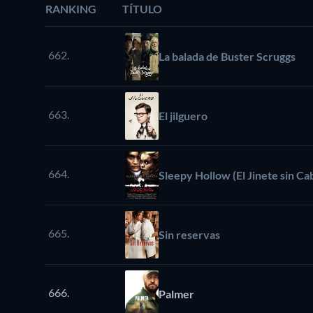
RANKING
TÍTULO
662.
La balada de Buster Scruggs
663.
El jilguero
664.
Sleepy Hollow (El Jinete sin Ca
665.
Sin reservas
666.
Palmer