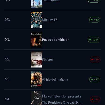
50.
Mickey 17
+80
51.
Pozos de ambición
+164
52.
Sinister
-19
53.
Al filo del mañana
+97
Marvel Television presenta
54.
-24
The Punisher: One Last Kill