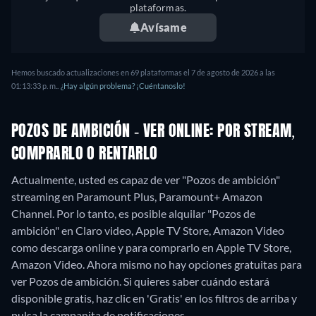
plataformas.
Avísame
Hemos buscado actualizaciones en
69
plataformas el
7 de agosto de 2026
a las
01:13:33 p. m.
.
¿Hay algún problema? ¡Cuéntanoslo!
POZOS DE AMBICIÓN - VER ONLINE: POR STREAM,
COMPRARLO O RENTARLO
Actualmente, usted es capaz de ver "Pozos de ambición"
streaming en Paramount Plus, Paramount+ Amazon
Channel. Por lo tanto, es posible alquilar "Pozos de
ambición" en Claro video, Apple TV Store, Amazon Video
como descarga online y para comprarlo en Apple TV Store,
Amazon Video.
Ahora mismo no hay opciones gratuitas para
ver Pozos de ambición. Si quieres saber cuándo estará
disponible gratis, haz clic en 'Gratis' en los filtros de arriba y
pulsa la campanita de notificaciones.