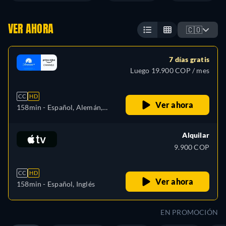
VER AHORA
🇨🇴
7 días gratis
Luego 19.900 COP / mes
CC
HD
Ver ahora
158min
- Español, Alemán,
Inglés, Francés, Italiano,
Portugués
Alquilar
9.900 COP
CC
HD
Ver ahora
158min
- Español, Inglés
EN PROMOCIÓN