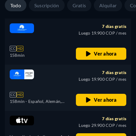
Todo
Suscripción
Gratis
Alquilar
Co
7 días gratis
Luego 19.900 COP / mes
CC
HD
Ver ahora
158min
7 días gratis
Luego 19.900 COP / mes
CC
HD
Ver ahora
158min
- Español, Alemán,
Inglés, Francés, Italiano,
Portugués
7 días gratis
Luego 29.900 COP / mes