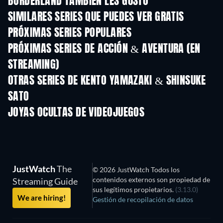
BORDERLAND TAMBIÉN LES GUSTÓ
TV
TV
SIMILARES SERIES QUE PUEDES VER GRATIS
TV
TV
PRÓXIMAS SERIES POPULARES
TV
TV
PRÓXIMAS SERIES DE ACCIÓN & AVENTURA (EN
STREAMING)
Temporada 2
Temporada 1
Tempora
OTRAS SERIES DE KENTO YAMAZAKI & SHINSUKE
SATO
TV
TV
JOYAS OCULTAS DE VIDEOJUEGOS
JustWatch
The
© 2026 JustWatch Todos los
contenidos externos son propiedad de
Streaming Guide
sus legítimos propietarios.
(3.13.0)
We are hiring!
Gestión de recopilación de datos