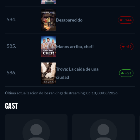
584.
Desaparecido
-144
585.
Manos arriba, chef!
-69
Troya: La caída de una
586.
+21
ciudad
Última actualización de los rankings de streaming: 05:18, 08/08/2026
CAST