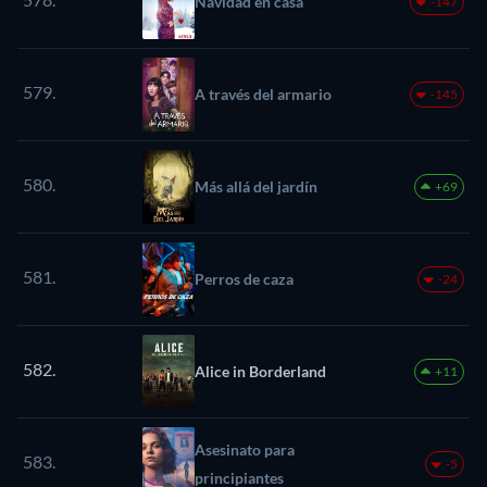
Navidad en casa
-147
579.
A través del armario
-145
580.
Más allá del jardín
+69
581.
Perros de caza
-24
582.
Alice in Borderland
+11
Asesinato para
583.
-5
principiantes