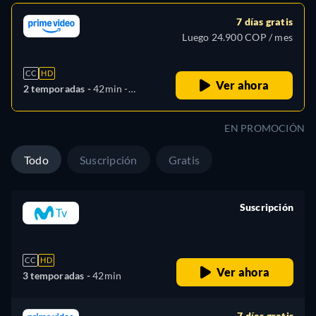
7 días gratis
Luego 24.900 COP / mes
CC
HD
Ver ahora
2 temporadas -
42min
-
Español, Inglés
EN PROMOCIÓN
Todo
Suscripción
Gratis
Suscripción
retail price
CC
HD
Ver ahora
3 temporadas -
42min
7 días gratis