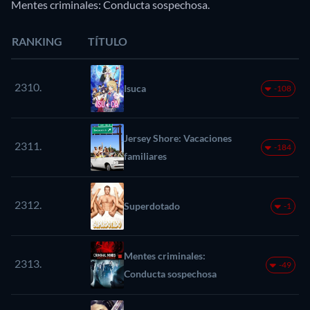
Mentes criminales: Conducta sospechosa.
RANKING
TÍTULO
2310.
Isuca
-108
Jersey Shore: Vacaciones
2311.
-184
familiares
2312.
Superdotado
-1
Mentes criminales:
2313.
-49
Conducta sospechosa