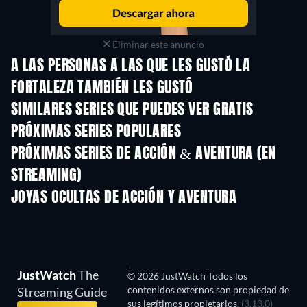
Eliminar este anuncio
A LAS PERSONAS A LAS QUE LES GUSTÓ LA
FORTALEZA TAMBIÉN LES GUSTÓ
TV
TV
SIMILARES SERIES QUE PUEDES VER GRATIS
TV
TV
PRÓXIMAS SERIES POPULARES
TV
TV
PRÓXIMAS SERIES DE ACCIÓN & AVENTURA (EN
STREAMING)
Temporada 2
Temporada 1
Tempora
JOYAS OCULTAS DE ACCIÓN Y AVENTURA
TV
JustWatch
The
© 2026 JustWatch Todos los
contenidos externos son propiedad de
Streaming Guide
sus legítimos propietarios.
(3.13.0)