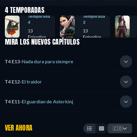
4 TEMPORADAS
Temporada
Temporada
4
3
13
13
Episodios
Episodios
MIRA LOS NUEVOS CAPÍTULOS
T4 E13
-
Nada dura para siempre
T4 E12
-
El traidor
T4 E11
-
El guardian de Asterkinj
VER AHORA
🇨🇴