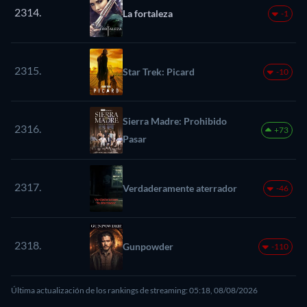
2314.
La fortaleza
-1
2315.
Star Trek: Picard
-10
Sierra Madre: Prohibido
2316.
+73
Pasar
2317.
Verdaderamente aterrador
-46
2318.
Gunpowder
-110
Última actualización de los rankings de streaming: 05:18, 08/08/2026