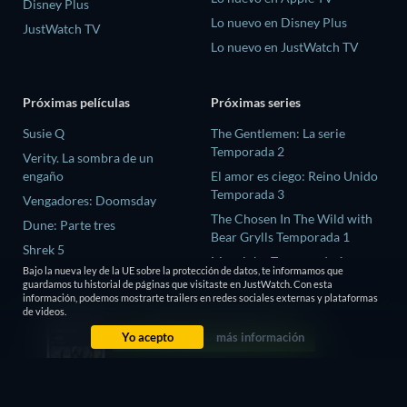
Disney Plus
Lo nuevo en Disney Plus
JustWatch TV
Lo nuevo en JustWatch TV
Próximas películas
Próximas series
Susie Q
The Gentlemen: La serie
Temporada 2
Verity. La sombra de un
engaño
El amor es ciego: Reino Unido
Temporada 3
Vengadores: Doomsday
The Chosen In The Wild with
Dune: Parte tres
Bear Grylls Temporada 1
Shrek 5
Mourinho Temporada 1
Bajo la nueva ley de la UE sobre la protección de datos, te informamos que
guardamos tu historial de páginas que visitaste en JustWatch. Con esta
Conversations with a Killer:
información, podemos mostrarte trailers en redes sociales externas y plataformas
The Charles Manson Tapes
de videos.
Temporada 1
Yo acepto
más información