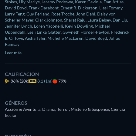
Stokes
,
Lily Mariye
,
Jeremy Podeswa
,
Karen Gaviola
,
Dan Attias
,
David Boyd
,
Frank Darabont
,
Ernest R. Dickerson
,
Liesl Tommy
,
Larry Teng
,
Guy Ferland
,
Rose Troche
,
John Dahl
,
Daisy von
Scherler Mayer
,
Clark Johnson
,
Sharat Raju
,
Laura Belsey
,
Dan Liu
,
Jennifer Lynch
,
Loren Yaconelli
,
Kevin Dowling
,
Michael
Uppendahl
,
Lesli Linka Glatter
,
Gwyneth Horder-Payton
,
Frederick
E. O. Toye
,
Aisha Tyler
,
Michelle MacLaren
,
David Boyd
,
Julius
Ramsay
Leer más
CALIFICACIÓN
86%
(20k)
8.1 (1m)
79%
GÉNEROS
Acción & Aventura, Drama, Terror, Misterio & Suspense, Ciencia
ficción