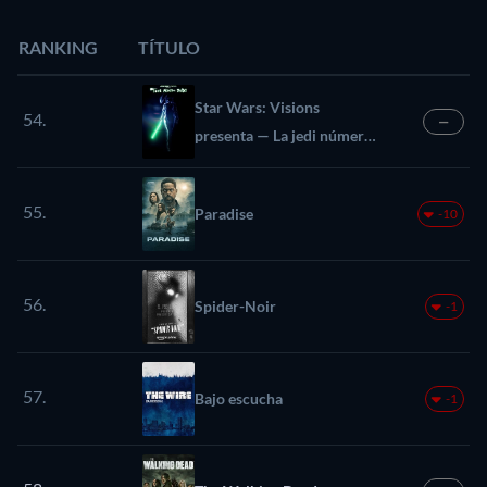
RANKING
TÍTULO
Star Wars: Visions
54.
—
presenta — La jedi número
9
55.
Paradise
-10
56.
Spider-Noir
-1
57.
Bajo escucha
-1