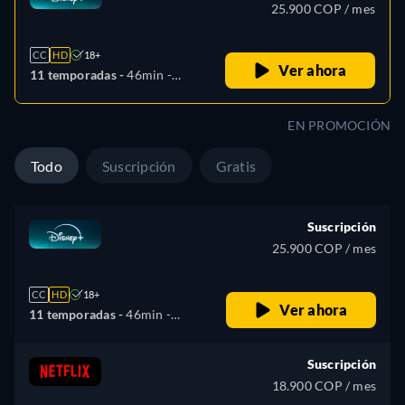
25.900 COP / mes
CC
HD
18+
Ver ahora
11 temporadas -
46min
-
Español, Alemán, Inglés,
Español (América Latina),
EN PROMOCIÓN
Francés, Húngaro, Italiano,
Polaco, Portugués (Brasil),
Todo
Suscripción
Gratis
Turco
Suscripción
25.900 COP / mes
CC
HD
18+
Ver ahora
11 temporadas -
46min
-
Español, Alemán, Inglés,
Español (América Latina),
Suscripción
Francés, Húngaro, Italiano,
18.900 COP / mes
Polaco, Portugués (Brasil),