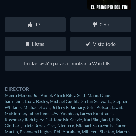
17k
2.6k
Listas
Visto todo
Iniciar sesión
para sincronizar la Watchlist
DIRECTOR
Meera Menon
,
Jon Amiel
,
Alrick Riley
,
Seith Mann
,
Daniel
Sackheim
,
Laura Besley
,
Michael Cudlitz
,
Stefan Schwartz
,
Stephen
Williams
,
Michael Slovis
,
Jeffrey F. January
,
John Polson
,
Tawnia
McKiernan
,
Johan Renck
,
Avi Youabian
,
Larysa Kondracki
,
Rosemary Rodriguez
,
Catriona McKenzie
,
Kari Skogland
,
Billy
Gierhart
,
Tricia Brock
,
Greg Nicotero
,
Michael Satrazemis
,
Darnell
Martin
,
Bronwen Hughes
,
Phil Abraham
,
Millicent Shelton
,
Marcus