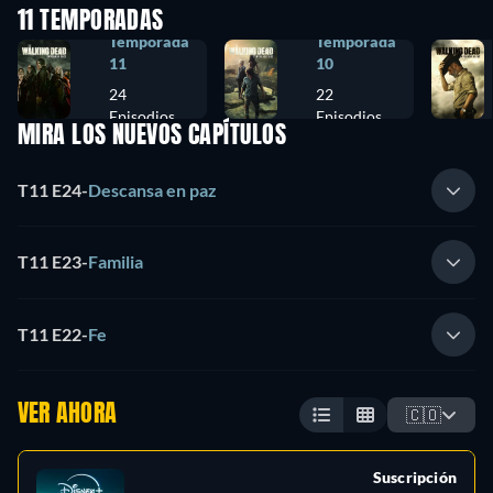
11 TEMPORADAS
Temporada
Temporada
11
10
24
22
Episodios
Episodios
MIRA LOS NUEVOS CAPÍTULOS
T11 E24
-
Descansa en paz
T11 E23
-
Familia
T11 E22
-
Fe
VER AHORA
🇨🇴
Suscripción