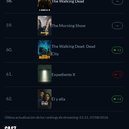
58.
The Walking Dead
—
59.
The Morning Show
—
The Walking Dead: Dead
60.
+2
City
61.
Expediente X
-1
62.
Él y ella
+3
Última actualización de los rankings de streaming: 01:21, 07/08/2026