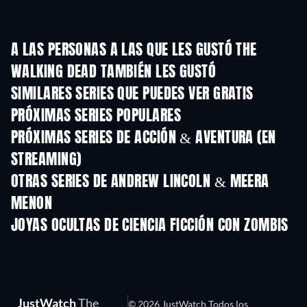
A LAS PERSONAS A LAS QUE LES GUSTÓ THE
WALKING DEAD TAMBIÉN LES GUSTÓ
TV
TV
SIMILARES SERIES QUE PUEDES VER GRATIS
TV
TV
PRÓXIMAS SERIES POPULARES
TV
TV
PRÓXIMAS SERIES DE ACCIÓN & AVENTURA (EN
STREAMING)
Temporada 2
Temporada 2
Tempora
OTRAS SERIES DE ANDREW LINCOLN & MEERA
MENON
TV
TV
JOYAS OCULTAS DE CIENCIA FICCIÓN CON ZOMBIS
JustWatch
The
© 2026 JustWatch Todos los