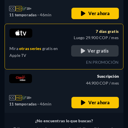
Turco
CC
HD
18+
Ver ahora
11 temporadas -
46min
7 días gratis
Luego 29.900 COP / mes
Mira
otras series
gratis en
Ver gratis
Apple TV
EN PROMOCIÓN
Suscripción
44.900 COP / mes
CC
HD
18+
Ver ahora
11 temporadas -
46min
¿No encuentras lo que buscas?