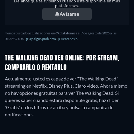
Déjanos que te avisemos cuando esté disponible en más
plataformas.
Avísame
Hemos buscado actualizaciones en
69
plataformas el
7 de agosto de 2026
a las
04:32:57 a. m.
.
¿Hay algún problema? ¡Cuéntanoslo!
THE WALKING DEAD VER ONLINE: POR STREAM,
COMPRARLO O RENTARLO
Actualmente, usted es capaz de ver "The Walking Dead"
streaming en Netflix, Disney Plus, Claro video.
Ahora mismo
no hay opciones gratuitas para ver The Walking Dead. Si
quieres saber cuándo estará disponible gratis, haz clic en
'Gratis' en los filtros de arriba y pulsa la campanita de
notificaciones.