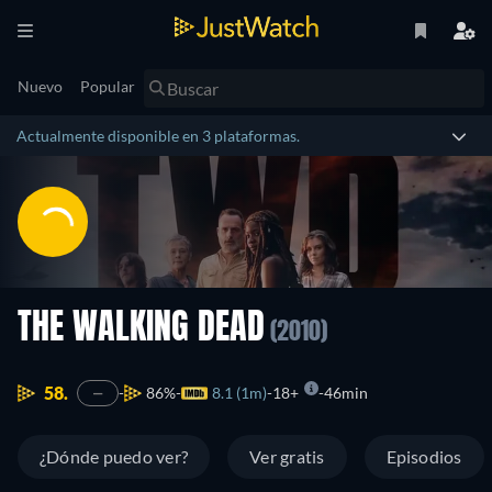
Nuevo
Popular
Actualmente disponible en 3 plataformas.
THE WALKING DEAD
(2010)
58.
86%
8.1 (1m)
18+
46min
—
¿Dónde puedo ver?
Ver gratis
Episodios