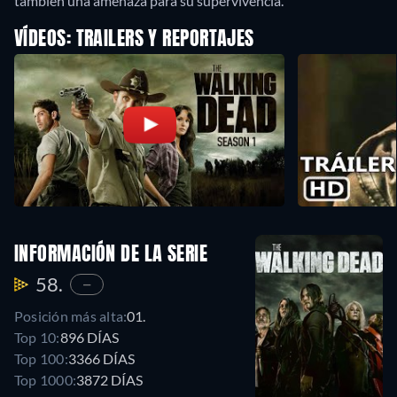
también una amenaza para su supervivencia.
VÍDEOS: TRAILERS Y REPORTAJES
INFORMACIÓN DE LA SERIE
58.
—
Posición más alta:
01.
Top 10:
896 DÍAS
Top 100:
3366 DÍAS
Top 1000:
3872 DÍAS