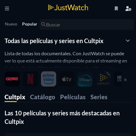
Nuevo
Popular
Todas las películas y series en Cultpix
Lista de todas los documentales. Con JustWatch se puede
ver lo que está actualmente disponible para el streaming en
Cultpix. Podrás filtrar la lista combinando diferentes
atributos. JustWatch es un motor de búsqueda de streaming
que te permite buscar y navegar a través de todos los
diferentes proveedores. Puedes averiguar dónde ver
Cultpix
Catálogo
Películas
Series
películas y filtrar la lista combinando diferentes atributos.
Las 10 películas y series más destacadas en
Cultpix