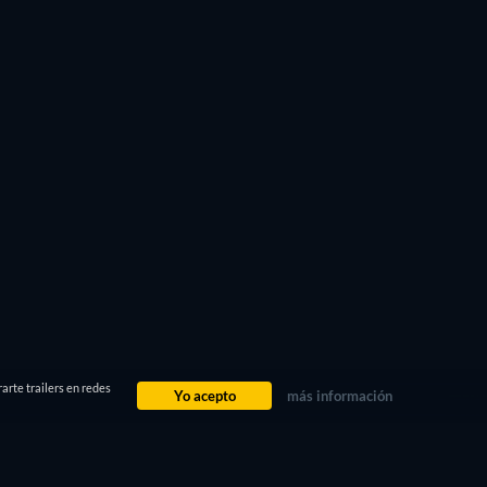
arte trailers en redes
Yo acepto
más información