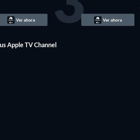
3
Ver ahora
Ver ahora
TV
TV
Plus Apple TV Channel
TV
TV
TV
TV
TV
TV
TV
TV
TV
TV
TV
TV
TV
TV