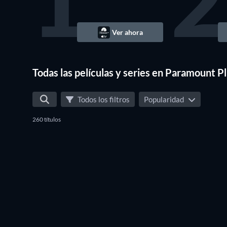
1
2
Ver ahora
TV
Todas las películas y series en Paramount 
Todos los filtros
Popularidad
260 títulos
TV
TV
TV
TV
TV
TV
TV
TV
TV
TV
TV
TV
TV
TV