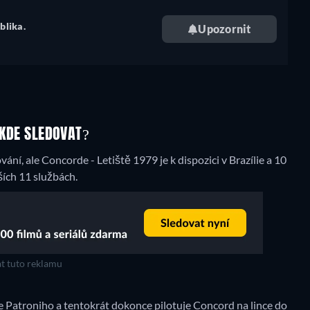
blika.
Upozornit
 KDE SLEDOVAT?
í, ale Concorde - Letiště 1979 je k dispozici v Brazílie a 10
ích 11 službách.
t tuto reklamu
oe Patroniho a tentokrát dokonce pilotuje Concord na lince do