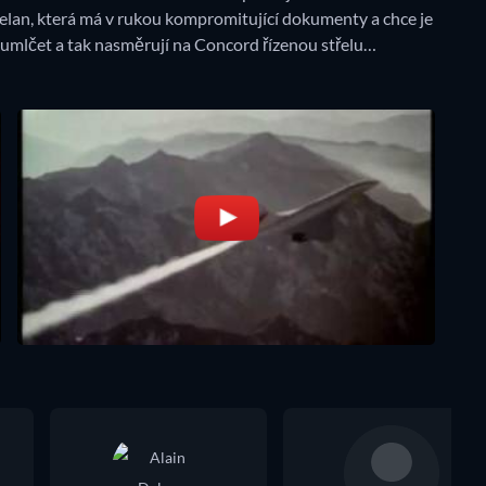
helan, která má v rukou kompromitující dokumenty a chce je
jí umlčet a tak nasměrují na Concord řízenou střelu…