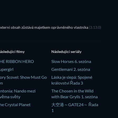
xterní obsah zůstává majetkem oprávněného vlastníka
(3.13.0)
ásledující filmy
Následující seriály
HE RIBBON HERO
Slow Horses 6. sezóna
upergirl
Gentlemani 2. sezóna
ory Scovel: Show Must Go
Láska je slepá: Spojené
On
království Řada 3
intonia: Nando mezi
The Chosen in the Wild
věma světy
with Bear Grylls 1. sezóna
he Crystal Planet
大空港～GATE24～ Řada
1