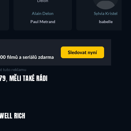
Alain Delon
Sylvia Kristel
Paul Metrand
Isabelle
t tuto reklamu
979, MĚLI TAKÉ RÁDI
WELL RICH
TV