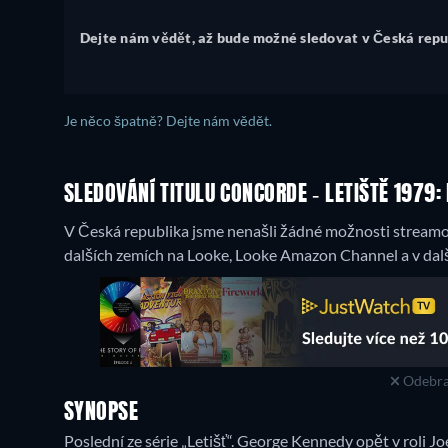
Dejte nám vědět, až bude možné sledovat v Česká repu
Je něco špatně? Dejte nám vědět.
SLEDOVÁNÍ TITULU CONCORDE - LETIŠTĚ 1979:
V Česká republika jsme nenašli žádné možnosti streamován
dalších zemích na Looke, Looke Amazon Channel a v dalš
Odebra
SYNOPSE
Poslední ze série „Letišť“. George Kennedy opět v roli J