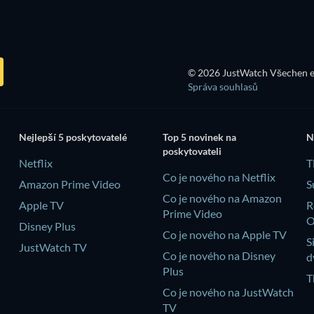
© 2026 JustWatch Všechen e
Správa souhlasů
Nejlepší 5 poskytovatelé
Top 5 novinek na
N
poskytovateli
Netflix
T
Co je nového na Netflix
Amazon Prime Video
S
Co je nového na Amazon
Apple TV
R
Prime Video
Disney Plus
Co je nového na Apple TV
S
JustWatch TV
Co je nového na Disney
d
Plus
T
Co je nového na JustWatch
TV