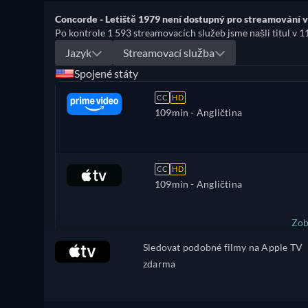
Concorde - Letiště 1979 není dostupný pro streamování v
Po kontrole 1 593 streamovacích služeb jsme našli titul v 1
Jazyk
Streamovací služba
Spojené státy
CC
HD
109min
- Angličtina
CC
HD
109min
- Angličtina
Zob
Sledovat podobné filmy na Apple TV
Brazílie
zdarma