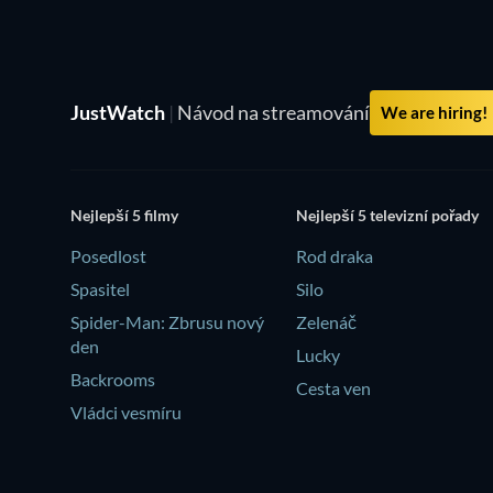
JustWatch
|
Návod na streamování
We are hiring!
Nejlepší 5 filmy
Nejlepší 5 televizní pořady
Posedlost
Rod draka
Spasitel
Silo
Spider-Man: Zbrusu nový
Zelenáč
den
Lucky
Backrooms
Cesta ven
Vládci vesmíru