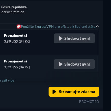
 Česká republika.
1 dalších zemích.
Použijte ExpressVPN pro přístup k Spojené státy.
Pronajmout si
Sledovat nyní
3,99 US$ (84 Kč)
Pronajmout si
Sledovat nyní
3,99 US$ (84 Kč)
razit více
retail price
Streamujte zdarma
PROMOTED