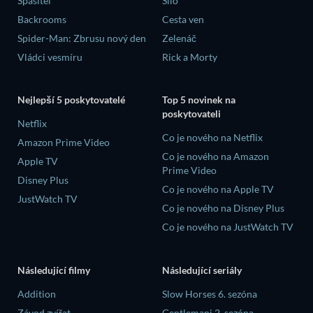
Spasitel
Silo
Backrooms
Cesta ven
Spider-Man: Zbrusu nový den
Zelenáč
Vládci vesmíru
Rick a Morty
Nejlepší 5 poskytovatelé
Top 5 novinek na
poskytovateli
Netflix
Co je nového na Netflix
Amazon Prime Video
Co je nového na Amazon
Apple TV
Prime Video
Disney Plus
Co je nového na Apple TV
JustWatch TV
Co je nového na Disney Plus
Co je nového na JustWatch TV
Následující filmy
Následující seriály
Addition
Slow Horses 6. sezóna
Závod zvířat
Gentlemani 2. sezóna