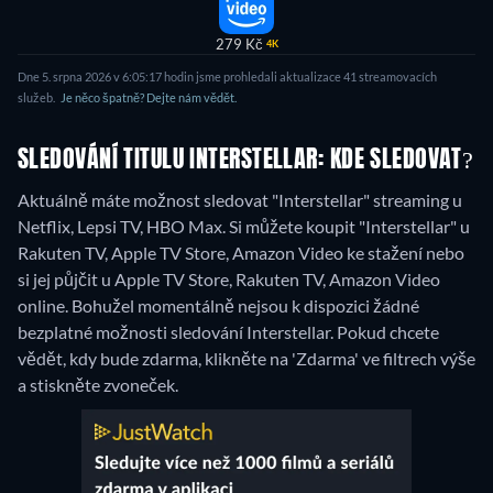
279 Kč
4K
Dne 5. srpna 2026 v 6:05:17 hodin jsme prohledali aktualizace 41 streamovacích
služeb.
Je něco špatně? Dejte nám vědět.
SLEDOVÁNÍ TITULU INTERSTELLAR: KDE SLEDOVAT?
Aktuálně máte možnost sledovat "Interstellar" streaming u
Netflix, Lepsi TV, HBO Max. Si můžete koupit "Interstellar" u
Rakuten TV, Apple TV Store, Amazon Video ke stažení nebo
si jej půjčit u Apple TV Store, Rakuten TV, Amazon Video
online.
Bohužel momentálně nejsou k dispozici žádné
bezplatné možnosti sledování Interstellar. Pokud chcete
vědět, kdy bude zdarma, klikněte na 'Zdarma' ve filtrech výše
a stiskněte zvoneček.