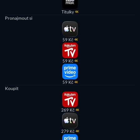
Titulky
4K
Pronajmout si
59 Kč
4K
59 Kč
4K
59 Kč
4K
Koupit
269 Kč
4K
279 Kč
4K