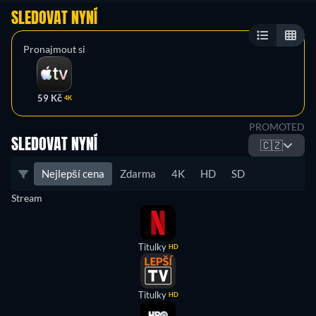
SLEDOVAT NYNÍ
Pronajmout si
59 Kč
4K
PROMOTED
SLEDOVAT NYNÍ
🇨🇿
Nejlepší cena
Zdarma
4K
HD
SD
Stream
Titulky
HD
Titulky
HD