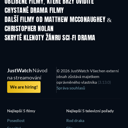
OBLÍBENÉ FILMY, KTERÉ BRZY UVIDÍTE
CHYSTANÉ DRAMA FILMY
DALŠÍ FILMY OD MATTHEW MCCONAUGHEY &
CHRISTOPHER NOLAN
SKRYTÉ KLENOTY ŽÁNRU SCI-FI DRAMA
JustWatch
Návod
© 2026 JustWatch Všechen externí
obsah zůstává majetkem
na streamování
oprávněného vlastníka
(3.13.0)
We are hiring!
Správa souhlasů
Nejlepší 5 filmy
Nejlepší 5 televizní pořady
Posedlost
Rod draka