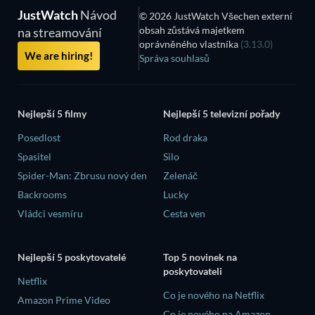
JustWatch
Návod
© 2026 JustWatch Všechen externí
obsah zůstává majetkem
na streamování
oprávněného vlastníka
(3.13.0)
We are hiring!
Správa souhlasů
Nejlepší 5 filmy
Nejlepší 5 televizní pořady
Posedlost
Rod draka
Spasitel
Silo
Spider-Man: Zbrusu nový den
Zelenáč
Backrooms
Lucky
Vládci vesmíru
Cesta ven
Nejlepší 5 poskytovatelé
Top 5 novinek na
poskytovateli
Netflix
Co je nového na Netflix
Amazon Prime Video
Co je nového na Amazon