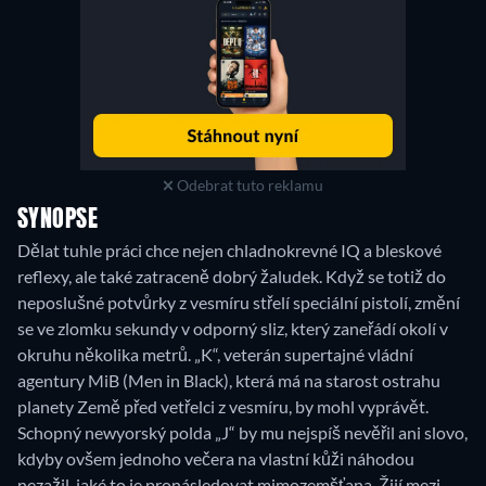
Odebrat tuto reklamu
SYNOPSE
Dělat tuhle práci chce nejen chladnokrevné IQ a bleskové
reflexy, ale také zatraceně dobrý žaludek. Když se totiž do
neposlušné potvůrky z vesmíru střelí speciální pistolí, změní
se ve zlomku sekundy v odporný sliz, který zaneřádí okolí v
okruhu několika metrů. „K“, veterán supertajné vládní
agentury MiB (Men in Black), která má na starost ostrahu
planety Země před vetřelci z vesmíru, by mohl vyprávět.
Schopný newyorský polda „J“ by mu nejspíš nevěřil ani slovo,
kdyby ovšem jednoho večera na vlastní kůži náhodou
nezažil, jaké to je pronásledovat mimozemšťana. Žijí mezi