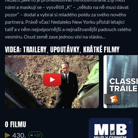
námi a maskují se – vysvětlil „K“ – „někdo na ně musí dávat
pozor“ – dodal a vybral si mladého poldu za svého nového
partnera. Právě včas! Nedaleko New Yorku přistál létající
talíř a v něm nejodpornější a nejnaštvanější padouch celého
vesmíru. Osud země zase jednou visí na vlásku...
VIDEA: TRAILERY, UPOUTÁVKY, KRÁTKÉ FILMY
O FILMU
430.
+27