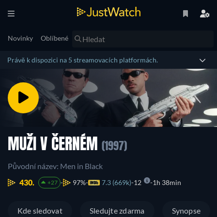
Novinky
Oblíbené
Právě k dispozici na 5 streamovacích platformách.
MUŽI V ČERNÉM
(1997)
Původní název: Men in Black
430.
97%
7.3 (669k)
12
1h 38min
+27
Kde sledovat
Sledujte zdarma
Synopse