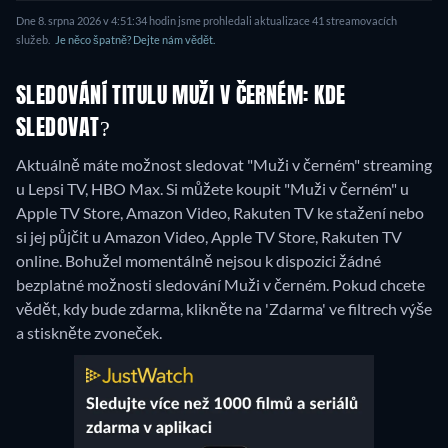
Dne 8. srpna 2026 v 4:51:34 hodin jsme prohledali aktualizace 41 streamovacích
služeb.
Je něco špatně? Dejte nám vědět.
SLEDOVÁNÍ TITULU MUŽI V ČERNÉM: KDE
SLEDOVAT?
Aktuálně máte možnost sledovat "Muži v černém" streaming
u Lepsi TV, HBO Max. Si můžete koupit "Muži v černém" u
Apple TV Store, Amazon Video, Rakuten TV ke stažení nebo
si jej půjčit u Amazon Video, Apple TV Store, Rakuten TV
online.
Bohužel momentálně nejsou k dispozici žádné
bezplatné možnosti sledování Muži v černém. Pokud chcete
vědět, kdy bude zdarma, klikněte na 'Zdarma' ve filtrech výše
a stiskněte zvoneček.