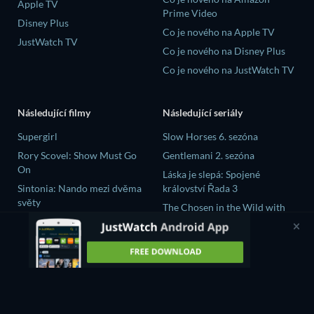
Apple TV
Prime Video
Disney Plus
Co je nového na Apple TV
JustWatch TV
Co je nového na Disney Plus
Co je nového na JustWatch TV
Následující filmy
Následující seriály
Supergirl
Slow Horses 6. sezóna
Rory Scovel: Show Must Go
Gentlemani 2. sezóna
On
Láska je slepá: Spojené
Sintonia: Nando mezi dvěma
království Řada 3
světy
The Chosen in the Wild with
Bojovnik
Bear Grylls 1. sezóna
The Crystal Planet
大空港～GATE24～ Řada 1