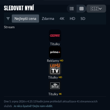
SLEDOVAT NYNÍ
🇨🇿
Nejlepší cena
Zdarma
4K
HD
SD
Stream
Titulky
Reklamy
HD
Titulky
HD
Titulky
4K
Dne 5. srpna 2026 v 4:25:13 hodin jsme prohledali aktualizace 41 streamovacích
služeb.
Je něco špatně? Dejte nám vědět.