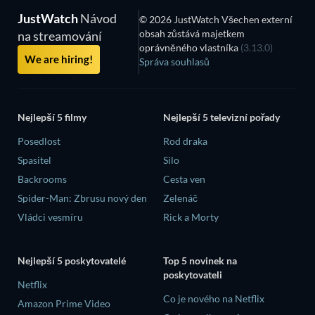
JustWatch
Návod
© 2026 JustWatch Všechen externí
obsah zůstává majetkem
na streamování
oprávněného vlastníka
(3.13.0)
We are hiring!
Správa souhlasů
Nejlepší 5 filmy
Nejlepší 5 televizní pořady
Posedlost
Rod draka
Spasitel
Silo
Backrooms
Cesta ven
Spider-Man: Zbrusu nový den
Zelenáč
Vládci vesmíru
Rick a Morty
Nejlepší 5 poskytovatelé
Top 5 novinek na
poskytovateli
Netflix
Co je nového na Netflix
Amazon Prime Video