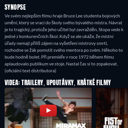
SYNOPSE
Ve svém nejlepším filmu hraje Bruce Lee studenta bojových
umění, který se vrací do školy svého bývalého mistra. Návrat
je to tragický, protože jeho učitel byl zavražděn. Stopa vede k
jedné z konkurenčních škol. Když se ale ukáže, že místní
úřady nemají příliš zájem na vyšetření mistrovy smrti,
rozhodne se žák pomstít svého mentora po svém. Někoho to
bude hodně bolet. Při premiéře v roce 1972 během filmu
aplaudovalo publikum ve stoje. Nastal čas si to zopakovat.
(oficiální text distributora)
VIDEA: TRAILERY, UPOUTÁVKY, KRÁTKÉ FILMY