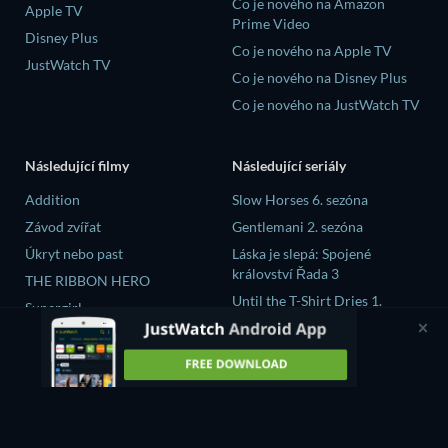
Co je nového na Amazon
Apple TV
Prime Video
Disney Plus
Co je nového na Apple TV
JustWatch TV
Co je nového na Disney Plus
Co je nového na JustWatch TV
Následující filmy
Následující seriály
Addition
Slow Horses 6. sezóna
Závod zvířat
Gentlemani 2. sezóna
Úkryt nebo past
Láska je slepá: Spojené
království Řada 3
THE RIBBON HERO
Until the T-Shirt Dries 1.
Supergirl
sezóna
Střepy 1. sezóna