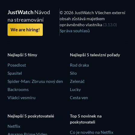
JustWatch
Návod
© 2026 JustWatch Všechen externí
obsah zůstává majetkem
na streamování
oprávněného vlastníka
(3.13.0)
We are hiring!
Správa souhlasů
Nejlepší 5 filmy
Nejlepší 5 televizní pořady
Posedlost
Rod draka
Spasitel
Silo
Spider-Man: Zbrusu nový den
Zelenáč
Backrooms
Lucky
Vládci vesmíru
Cesta ven
Nejlepší 5 poskytovatelé
Top 5 novinek na
poskytovateli
Netflix
Co je nového na Netflix
Amazon Prime Video