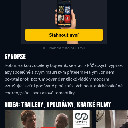
Odebrat tuto reklamu
SYNOPSE
Robin, válkou zocelený bojovník, se vrací z křižáckých výprav,
aby společně s svým maurským přítelem Malým Johnem
povstal proti zkorumpované anglické vládě v moderní
vzrušující akční podívané plné zběsilých bojů, epické válečné
choreografie i nadčasové romantiky.
VIDEA: TRAILERY, UPOUTÁVKY, KRÁTKÉ FILMY