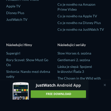
Co je nového na Amazon
Apple TV
Prime Video
Disney Plus
Co je nového na Apple TV
JustWatch TV
Co je nového na Disney Plus
Co je nového na JustWatch TV
Následující filmy
Následující seriály
Supergirl
Slow Horses 6. sezóna
Rory Scovel: Show Must Go
Gentlemani 2. sezóna
On
Láska je slepá: Spojené
Sintonia: Nando mezi dvěma
království Řada 3
světy
The Chosen in the Wild with
Bojovnik
Bear Grylls 1. sezóna
The Crystal Planet
大空港～GATE24～ Řada 1