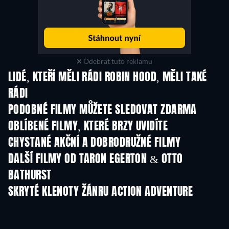
Odebrat tuto reklamu
LIDÉ, KTEŘÍ MĚLI RÁDI ROBIN HOOD, MĚLI TAKÉ
RÁDI
PODOBNÉ FILMY MŮŽETE SLEDOVAT ZDARMA
OBLÍBENÉ FILMY, KTERÉ BRZY UVIDÍTE
CHYSTANÉ AKČNÍ A DOBRODRUŽNÉ FILMY
DALŠÍ FILMY OD TARON EGERTON & OTTO
BATHURST
SKRYTÉ KLENOTY ŽÁNRU ACTION ADVENTURE
TV
TV