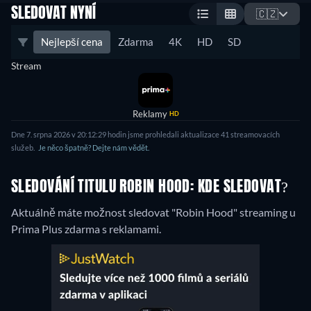
SLEDOVAT NYNÍ
🇨🇿
Nejlepší cena
Zdarma
4K
HD
SD
Stream
Reklamy
HD
Dne 7. srpna 2026 v 20:12:29 hodin jsme prohledali aktualizace 41 streamovacích
služeb.
Je něco špatně? Dejte nám vědět.
SLEDOVÁNÍ TITULU ROBIN HOOD: KDE SLEDOVAT?
Aktuálně máte možnost sledovat "Robin Hood" streaming u
Prima Plus zdarma s reklamami.