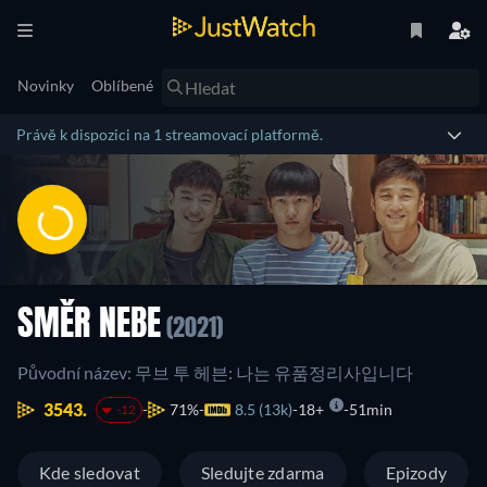
Novinky
Oblíbené
Právě k dispozici na 1 streamovací platformě.
SMĚR NEBE
(2021)
Původní název: 무브 투 헤븐: 나는 유품정리사입니다
3543.
71%
8.5 (13k)
18+
51min
-12
Kde sledovat
Sledujte zdarma
Epizody