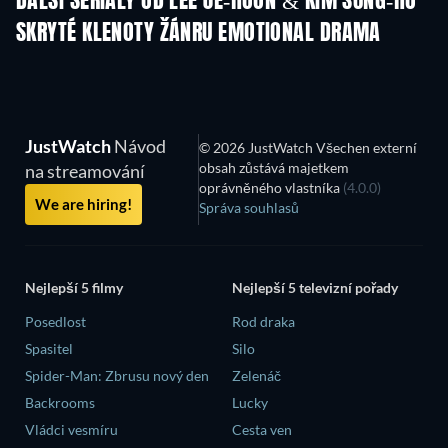
DALŠÍ SERIÁLY OD LEE JE-HOON & KIM SUNG-HO
TV
TV
SKRYTÉ KLENOTY ŽÁNRU EMOTIONAL DRAMA
JustWatch
Návod
© 2026 JustWatch Všechen externí
obsah zůstává majetkem
na streamování
oprávněného vlastníka
(4.0.0)
We are hiring!
Správa souhlasů
Nejlepší 5 filmy
Nejlepší 5 televizní pořady
Posedlost
Rod draka
Spasitel
Silo
Spider-Man: Zbrusu nový den
Zelenáč
Backrooms
Lucky
Vládci vesmíru
Cesta ven