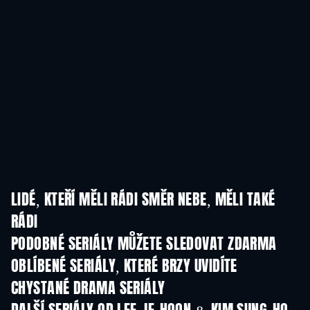
LIDÉ, KTEŘÍ MĚLI RÁDI SMĚR NEBE, MĚLI TAKÉ
RÁDI
TV
TV
PODOBNÉ SERIÁLY MŮŽETE SLEDOVAT ZDARMA
TV
TV
OBLÍBENÉ SERIÁLY, KTERÉ BRZY UVIDÍTE
TV
TV
CHYSTANÉ DRAMA SERIÁLY
Řada 6
Řada 2
Řa