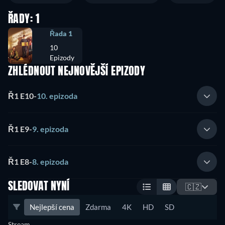
ŘADY: 1
Řada 1
10
Epizody
ZHLÉDNOUT NEJNOVĚJŠÍ EPIZODY
Ř1 E10
-
10. epizoda
Ř1 E9
-
9. epizoda
Ř1 E8
-
8. epizoda
SLEDOVAT NYNÍ
🇨🇿
Nejlepší cena
Zdarma
4K
HD
SD
Stream