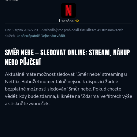
1 sezóna
HD
Dne
5. srpna 2026
v
20:55:38
hodin jsme prohledali aktualizace
41
streamovacích
služeb.
Je něco špatně? Dejte nám vědět.
SMĚR NEBE – SLEDOVAT ONLINE: STREAM, NÁKUP
NEBO PŮJČENÍ
Aktuálně máte možnost sledovat "Směr nebe" streaming u
Netflix.
Bohužel momentálně nejsou k dispozici žádné
bezplatné možnosti sledování Směr nebe. Pokud chcete
vědět, kdy bude zdarma, klikněte na 'Zdarma' ve filtrech výše
a stiskněte zvoneček.