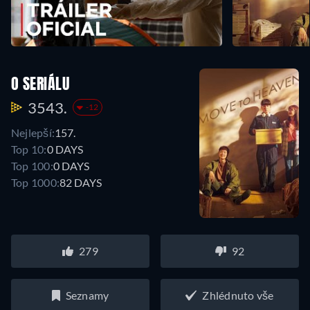
O SERIÁLU
3543.
-12
Nejlepší:
157.
Top 10:
0 DAYS
Top 100:
0 DAYS
Top 1000:
82 DAYS
279
92
Seznamy
Zhlédnuto vše