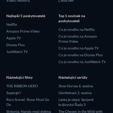
Vládci vesmíru
Cesta ven
Nejlepší 5 poskytovatelé
Top 5 novinek na
poskytovateli
Netflix
Co je nového na Netflix
Amazon Prime Video
Co je nového na Amazon
Apple TV
Prime Video
Disney Plus
Co je nového na Apple TV
JustWatch TV
Co je nového na Disney Plus
Co je nového na JustWatch TV
Následující filmy
Následující seriály
THE RIBBON HERO
Slow Horses 6. sezóna
Supergirl
Gentlemani 2. sezóna
Rory Scovel: Show Must Go
Láska je slepá: Spojené
On
království Řada 3
Sintonia: Nando mezi dvěma
The Chosen in the Wild with