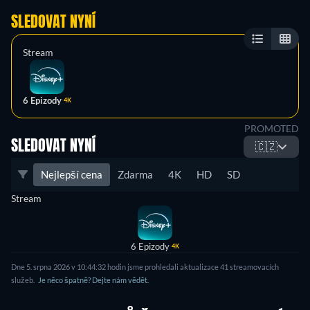
SLEDOVAT NYNÍ
Stream
6 Epizody
4K
PROMOTED
SLEDOVAT NYNÍ
🇨🇿
Nejlepší cena
Zdarma
4K
HD
SD
Stream
6 Epizody
4K
Dne 5. srpna 2026 v 10:44:32 hodin jsme prohledali aktualizace 41 streamovacích
služeb.
Je něco špatně? Dejte nám vědět.