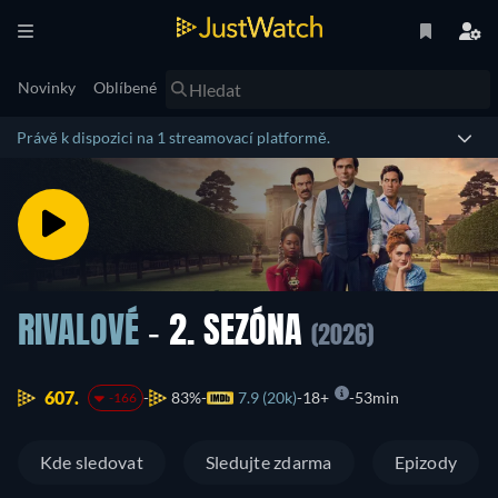
Novinky
Oblíbené
Právě k dispozici na 1 streamovací platformě.
RIVALOVÉ
- 2. SEZÓNA
(2026)
607.
83%
7.9 (20k)
18+
53min
-166
Kde sledovat
Sledujte zdarma
Epizody