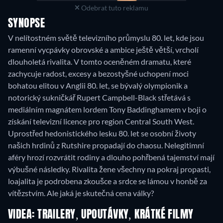
Odebrat tuto reklamu
SYNOPSE
V nelítostném světě televizního průmyslu 80. let, kde jsou
ramenní vycpávky obrovské a ambice ještě větší, vrcholí
dlouholetá rivalita. V tomto oceněném dramatu, které
zachycuje radost, excesy a bezostyšné uchopení moci
bohatou elitou v Anglii 80. let, se bývalý olympionik a
notorický sukničkář Rupert Campbell-Black střetává s
mediálním magnátem lordem Tony Baddinghamem v boji o
získání televizní licence pro region Central South West.
Uprostřed hedonistického lesku 80. let se osobní životy
našich hrdinů z Rutshire propadají do chaosu. Nelegitimní
aféry hrozí rozvrátit rodiny a dlouho pohřbená tajemství mají
výbušné následky. Rivalita žene všechny na pokraj propasti,
loajalita je podrobena zkoušce a srdce se lámou v honbě za
vítězstvím. Ale jaká je skutečná cena války?
VIDEA: TRAILERY, UPOUTÁVKY, KRÁTKÉ FILMY