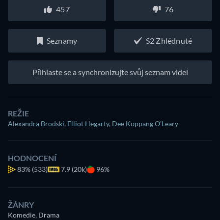
457
76
Seznamy
S2 Zhlédnuté
Přihlaste se a synchronizujte svůj seznam videí
REŽIE
Alexandra Brodski
,
Elliot Hegarty
,
Dee Koppang O'Leary
HODNOCENÍ
83%
(533)
7.9 (20k)
96%
ŽÁNRY
Komedie, Drama