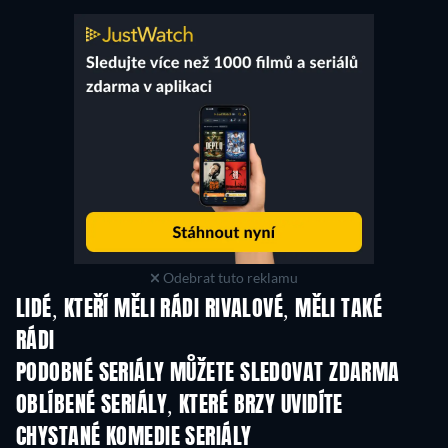
Odebrat tuto reklamu
LIDÉ, KTEŘÍ MĚLI RÁDI RIVALOVÉ, MĚLI TAKÉ
RÁDI
TV
TV
PODOBNÉ SERIÁLY MŮŽETE SLEDOVAT ZDARMA
TV
TV
OBLÍBENÉ SERIÁLY, KTERÉ BRZY UVIDÍTE
TV
TV
CHYSTANÉ KOMEDIE SERIÁLY
Řada 6
Řada 2
Řa