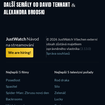
DALŠÍ SERIÁLY OD DAVID TENNANT &
ALEXANDRA BRODSKI
TV
TV
JustWatch
Návod
© 2026 JustWatch Všechen externí
obsah zůstává majetkem
na streamování
oprávněného vlastníka
(3.13.0)
We are hiring!
Správa souhlasů
Nejlepší 5 filmy
Nejlepší 5 televizní pořady
Posedlost
Rod draka
Spasitel
Silo
Spider-Man: Zbrusu nový den
Zelenáč
Backrooms
Lucky