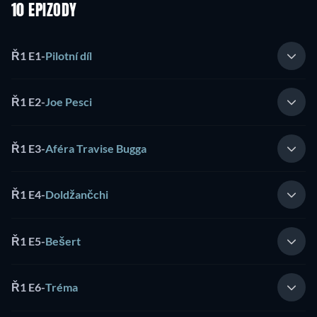
10 EPIZODY
Ř1 E1
-
Pilotní díl
Ř1 E2
-
Joe Pesci
Ř1 E3
-
Aféra Travise Bugga
Ř1 E4
-
Doldžančchi
Ř1 E5
-
Bešert
Ř1 E6
-
Tréma