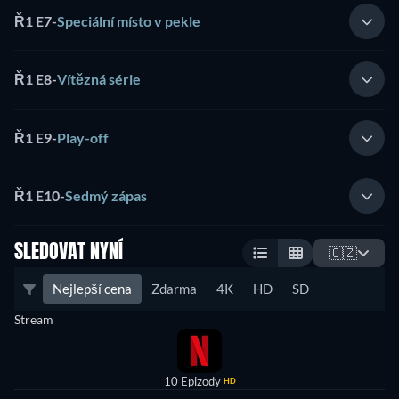
Ř1 E7
-
Speciální místo v pekle
Ř1 E8
-
Vítězná série
Ř1 E9
-
Play-off
Ř1 E10
-
Sedmý zápas
SLEDOVAT NYNÍ
🇨🇿
Nejlepší cena
Zdarma
4K
HD
SD
Stream
10 Epizody
HD