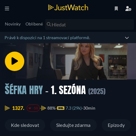
Novinky
Oblíbené
Právě k dispozici na 1 streamovací platformě.
ŠÉFKA HRY
- 1. SEZÓNA
(2025)
1327.
88%
7.3 (29k)
30min
-10
Kde sledovat
Sledujte zdarma
Epizody