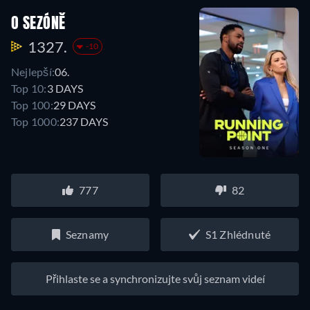
O SEZÓNĚ
1327.
-10
Nejlepší:
06.
Top 10:
3 DAYS
Top 100:
29 DAYS
Top 1000:
237 DAYS
777
82
Seznamy
S1 Zhlédnuté
Přihlaste se a synchronizujte svůj seznam videí