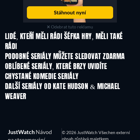
Odebrat tuto reklamu
LIDÉ, KTEŘÍ MĚLI RÁDI ŠÉFKA HRY, MĚLI TAKÉ
RÁDI
TV
TV
PODOBNÉ SERIÁLY MŮŽETE SLEDOVAT ZDARMA
TV
TV
OBLÍBENÉ SERIÁLY, KTERÉ BRZY UVIDÍTE
TV
TV
CHYSTANÉ KOMEDIE SERIÁLY
Řada 6
Řada 2
Řa
DALŠÍ SERIÁLY OD KATE HUDSON & MICHAEL
WEAVER
TV
TV
JustWatch
Návod
© 2026 JustWatch Všechen externí
obsah zůstává majetkem
na streamování