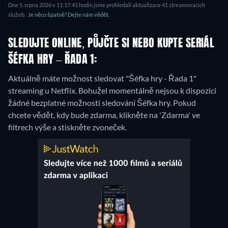
Dne 5. srpna 2026 v 11:17:41 hodin jsme prohledali aktualizace 41 streamovacích
služeb.
Je něco špatně? Dejte nám vědět.
SLEDUJTE ONLINE, PŮJČTE SI NEBO KUPTE SERIÁL
ŠÉFKA HRY – ŘADA 1:
Aktuálně máte možnost sledovat "Šéfka hry - Řada 1"
streaming u Netflix.
Bohužel momentálně nejsou k dispozici
žádné bezplatné možnosti sledování Šéfka hry. Pokud
chcete vědět, kdy bude zdarma, klikněte na 'Zdarma' ve
filtrech výše a stiskněte zvoneček.