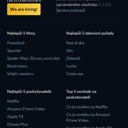
oprávněného vlastníka
(3.13.0)
We are hiring!
Správa souhlasů
Nejlepší 5 filmy
Nejlepší 5 televizní pořady
Posedlost
Rod draka
Spasitel
Silo
Spider-Man: Zbrusu nový den
Zelenáč
Backrooms
Lucky
Vládci vesmíru
Cesta ven
Nejlepší 5 poskytovatelé
Top 5 novinek na
poskytovateli
Netflix
Co je nového na Netflix
Amazon Prime Video
Co je nového na Amazon
Apple TV
Prime Video
Disney Plus
Co je nového na Apple TV