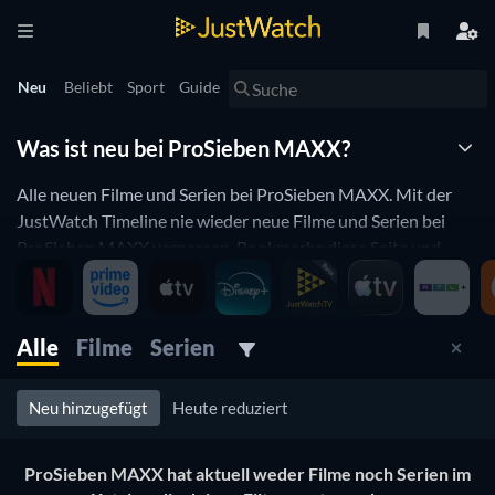
Neu
Beliebt
Sport
Guide
Was ist neu bei ProSieben MAXX?
Alle neuen Filme und Serien bei ProSieben MAXX. Mit der
JustWatch Timeline nie wieder neue Filme und Serien bei
ProSieben MAXX verpassen. Bookmarke diese Seite und
sehe auf einen Blick ob neue Filme, oder Serien hinzugefügt
wurden.
ProSieben MAXX updated ständig den Katalog von zu
Alle
Filme
Serien
streamenden Filmen und Serien. Wenn du das Gefühl hast,
dass du eh schon alles bei ProSieben MAXX gesehen hast
Neu hinzugefügt
Heute reduziert
was dich interessiert, dann wirst du die JustWatch Timeline
mögen. Hier kannst du täglich schauen, ob etwas neues
ProSieben MAXX hat aktuell weder Filme noch Serien im
hinzugefügt wurde.