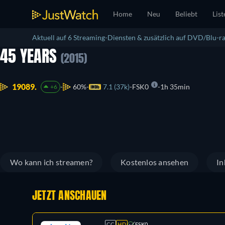
Home
Neu
Beliebt
List
Aktuell auf 6 Streaming-Diensten & zusätzlich auf DVD/Blu-ra
45 YEARS
(2015)
19089.
60%
7.1 (37k)
FSK0
1h 35min
+6
Wo kann ich streamen?
Kostenlos ansehen
In
JETZT ANSCHAUEN
CC
HD
FSK0