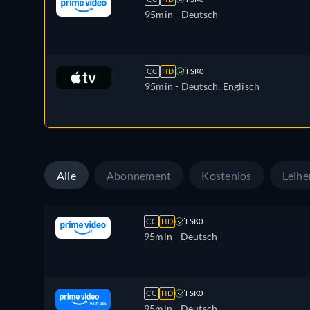
95min
- Deutsch
CC
HD
FSK0
95min
- Deutsch, Englisch
Alle
Abonnement
Kostenlos
Leihe
CC
HD
FSK0
95min
- Deutsch
CC
HD
FSK0
95min
- Deutsch