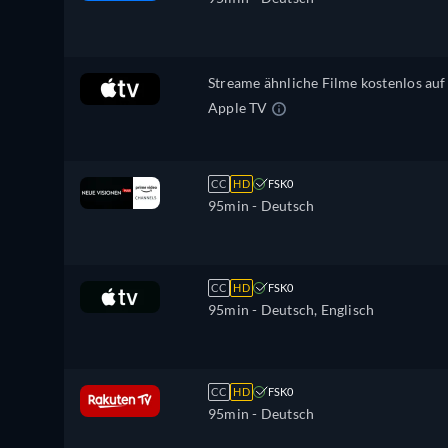
Streame ähnliche Filme kostenlos auf
Apple TV
CC
HD
FSK0
95min
- Deutsch
CC
HD
FSK0
95min
- Deutsch, Englisch
CC
HD
FSK0
95min
- Deutsch