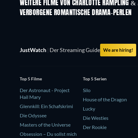
WEITERE FILME VON CHARLOTTE RAMPLING &
VERBORGENE ROMANTISCHE DRAMA-PERLEN
JustWatch
|
Der Streaming Guide
We are hiring!
Top 5 Filme
Top 5 Serien
Der Astronaut - Project
Silo
Hail Mary
House of the Dragon
Glennkill: Ein Schafskrimi
Lucky
Die Odyssee
Die Westies
Masters of the Universe
Der Rookie
Obsession – Du sollst mich