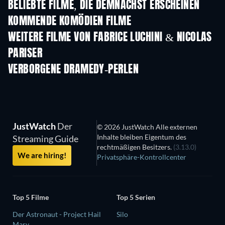
BELIEBTE FILME, DIE DEMNÄCHST ERSCHEINEN
KOMMENDE KOMÖDIEN FILME
WEITERE FILME VON FABRICE LUCHINI & NICOLAS
PARISER
VERBORGENE DRAMEDY-PERLEN
S
JustWatch
Der
© 2026 JustWatch Alle externen
Inhalte bleiben Eigentum des
Streaming Guide
rechtmäßigen Besitzers.
(3.13.0)
We are hiring!
Privatsphäre-Kontrollcenter
Top 5 Filme
Top 5 Serien
Der Astronaut - Project Hail
Silo
Mary