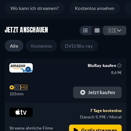
Wo kann ich streamen?
Kostenlos ansehen
JETZT ANSCHAUEN
🇩🇪
Alle
Kostenlos
DVD/Blu-ray
BluRay kaufen
8,69€
CC
HD
Jetzt kaufen
103min
7 Tage kostenlos
Danach 9,99€ / Monat
Streame ähnliche Filme
Gratis streamen