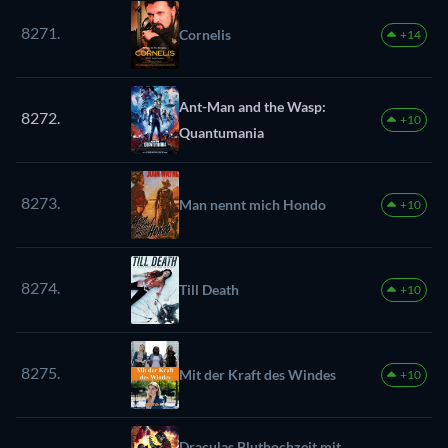
8271.
Cornelis
+14
Ant-Man and the Wasp:
8272.
+10
Quantumania
8273.
Man nennt mich Hondo
+10
8274.
Till Death
+10
8275.
Mit der Kraft des Windes
+10
Draculas Bluthochzeit mit