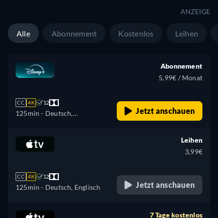
Rumänisch, Slowakisch,
ANZEIGE
Türkisch
Alle
Abonnement
Kostenlos
Leihen
Abonnement
5,99€ / Monat
CC
4K
12
Jetzt anschauen
125min
- Deutsch,
Tschechisch, Englisch,
Spanisch, Spanisch
Leihen
(Lateinamerika), Französisch,
3,99€
Französisch (Kanada),
Ungarisch, Italienisch,
CC
4K
12
Japanisch, Polnisch,
Jetzt anschauen
125min
- Deutsch, Englisch
Portugiesisch (Brasilien),
Rumänisch, Slowakisch,
7 Tage kostenlos