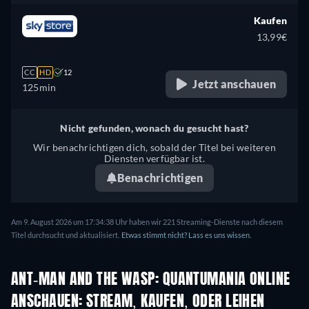
Kaufen
13,99€
CC
HD
12
Jetzt anschauen
125min
Nicht gefunden, wonach du gesucht hast?
Wir benachrichtigen dich, sobald der Titel bei weiteren
Diensten verfügbar ist.
Benachrichtigen
Am 9. August 2026 um 17:34:38 Uhr haben wir 221 Streaming-Dienste nach diesem
Titel durchsucht und aktualisiert.
Etwas stimmt nicht? Lass es uns wissen.
ANT-MAN AND THE WASP: QUANTUMANIA ONLINE
ANSCHAUEN: STREAM, KAUFEN, ODER LEIHEN