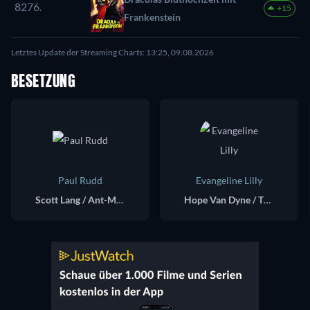
8276.
+15
Frankenstein
Letztes Update der Streaming Charts: 13:25, 09.08.2026
BESETZUNG
Paul Rudd
Evangeline Lilly
Scott Lang / Ant-Man
Hope Van Dyne / The Wasp