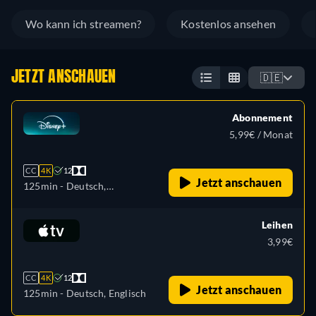
Wo kann ich streamen?
Kostenlos ansehen
JETZT ANSCHAUEN
🇩🇪
Abonnement
5,99€ / Monat
CC
4K
12
Jetzt anschauen
125min
- Deutsch,
Tschechisch, Englisch,
Spanisch, Spanisch
Leihen
(Lateinamerika), Französisch,
3,99€
Französisch (Kanada),
Ungarisch, Italienisch,
CC
4K
12
Japanisch, Polnisch,
Jetzt anschauen
125min
- Deutsch, Englisch
Portugiesisch (Brasilien),