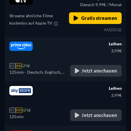
Türkisch
Danach 9,99€ / Monat
Streame ähnliche Filme
Gratis streamen
kostenlos auf Apple TV
ANZEIGE
Leihen
3,99€
CC
4K
12
Jetzt anschauen
125min
- Deutsch, Englisch,
Spanisch, Französisch,
Italienisch, Polnisch
Leihen
3,99€
CC
HD
12
Jetzt anschauen
125min