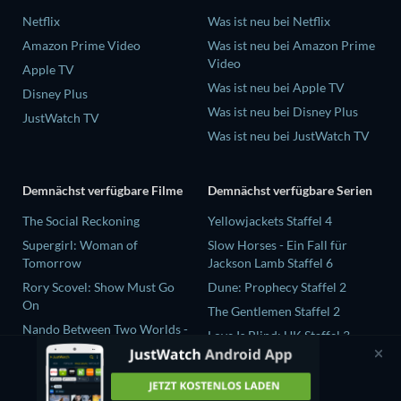
Netflix
Was ist neu bei Netflix
Amazon Prime Video
Was ist neu bei Amazon Prime
Video
Apple TV
Was ist neu bei Apple TV
Disney Plus
Was ist neu bei Disney Plus
JustWatch TV
Was ist neu bei JustWatch TV
Demnächst verfügbare Filme
Demnächst verfügbare Serien
The Social Reckoning
Yellowjackets Staffel 4
Supergirl: Woman of
Slow Horses - Ein Fall für
Tomorrow
Jackson Lamb Staffel 6
Rory Scovel: Show Must Go
Dune: Prophecy Staffel 2
On
The Gentlemen Staffel 2
Nando Between Two Worlds -
Love Is Blind: UK Staffel 3
A Sintonia Film
Finding Connection