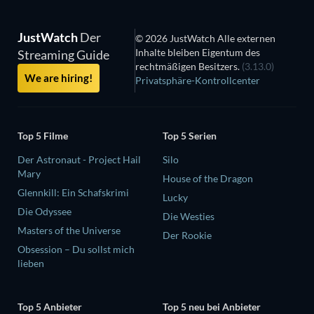
JustWatch
Der
© 2026 JustWatch Alle externen
Inhalte bleiben Eigentum des
Streaming Guide
rechtmäßigen Besitzers.
(3.13.0)
We are hiring!
Privatsphäre-Kontrollcenter
Top 5 Filme
Top 5 Serien
Der Astronaut - Project Hail
Silo
Mary
House of the Dragon
Glennkill: Ein Schafskrimi
Lucky
Die Odyssee
Die Westies
Masters of the Universe
Der Rookie
Obsession – Du sollst mich
lieben
Top 5 Anbieter
Top 5 neu bei Anbieter