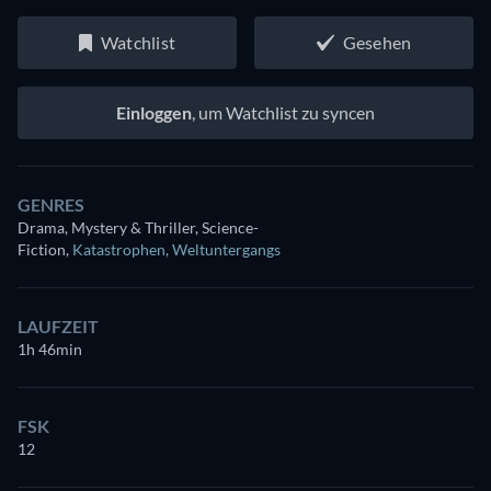
Watchlist
Gesehen
Einloggen
, um Watchlist zu syncen
GENRES
Drama, Mystery & Thriller, Science-
Fiction
,
Katastrophen
,
Weltuntergangs
LAUFZEIT
1h 46min
FSK
12