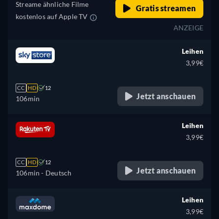
Streame ähnliche Filme
Gratis streamen
kostenlos auf Apple TV
ANZEIGE
Leihen
3,99€
CC
HD
12
Jetzt anschauen
106min
Leihen
3,99€
CC
HD
12
Jetzt anschauen
106min
- Deutsch
Leihen
3,99€