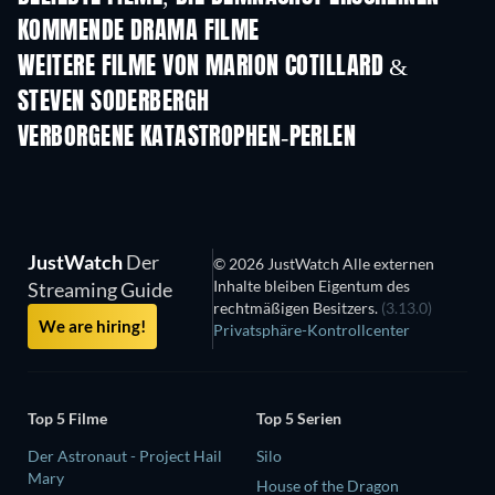
KOMMENDE DRAMA FILME
WEITERE FILME VON MARION COTILLARD &
STEVEN SODERBERGH
VERBORGENE KATASTROPHEN-PERLEN
JustWatch
Der
© 2026 JustWatch Alle externen
Inhalte bleiben Eigentum des
Streaming Guide
rechtmäßigen Besitzers.
(3.13.0)
We are hiring!
Privatsphäre-Kontrollcenter
Top 5 Filme
Top 5 Serien
Der Astronaut - Project Hail
Silo
Mary
House of the Dragon