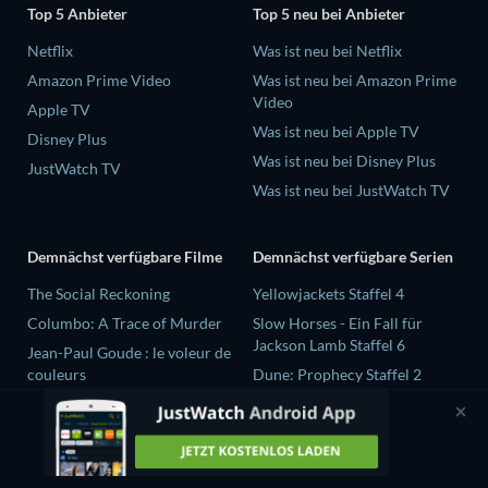
Top 5 Anbieter
Top 5 neu bei Anbieter
Netflix
Was ist neu bei Netflix
Amazon Prime Video
Was ist neu bei Amazon Prime
Video
Apple TV
Was ist neu bei Apple TV
Disney Plus
Was ist neu bei Disney Plus
JustWatch TV
Was ist neu bei JustWatch TV
Demnächst verfügbare Filme
Demnächst verfügbare Serien
The Social Reckoning
Yellowjackets Staffel 4
Columbo: A Trace of Murder
Slow Horses - Ein Fall für
Jackson Lamb Staffel 6
Jean-Paul Goude : le voleur de
couleurs
Dune: Prophecy Staffel 2
Destroy All Girls
The Gentlemen Staffel 2
Selten wache ich träumend auf
Love Is Blind: UK Staffel 3