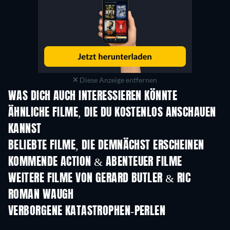
Diese Anzeige entfernen
WAS DICH AUCH INTERESSIEREN KÖNNTE
Serie
ÄHNLICHE FILME, DIE DU KOSTENLOS ANSCHAUEN
KANNST
BELIEBTE FILME, DIE DEMNÄCHST ERSCHEINEN
KOMMENDE ACTION & ABENTEUER FILME
WEITERE FILME VON GERARD BUTLER & RIC
ROMAN WAUGH
VERBORGENE KATASTROPHEN-PERLEN