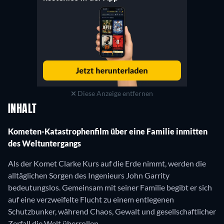
Diese Anzeige entfernen
INHALT
Kometen-Katastrophenfilm über eine Familie inmitten
des Weltuntergangs
Als der Komet Clarke Kurs auf die Erde nimmt, werden die
alltäglichen Sorgen des Ingenieurs John Garrity
bedeutungslos. Gemeinsam mit seiner Familie begibt er sich
auf eine verzweifelte Flucht zu einem entlegenen
Schutzbunker, während Chaos, Gewalt und gesellschaftlicher
Zerfall die Welt überrollen.