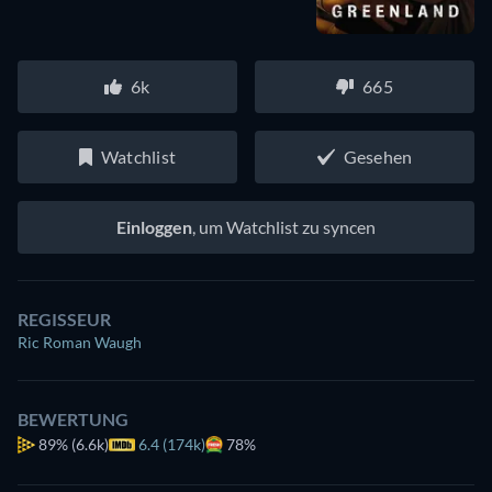
6k
665
Watchlist
Gesehen
Einloggen
, um Watchlist zu syncen
REGISSEUR
Ric Roman Waugh
BEWERTUNG
89%
(6.6k)
6.4 (174k)
78%