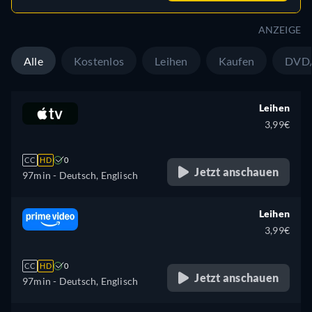
ANZEIGE
Alle
Kostenlos
Leihen
Kaufen
DVD/
Leihen
3,99€
CC
HD
0
Jetzt anschauen
97min
- Deutsch, Englisch
Leihen
3,99€
CC
HD
0
Jetzt anschauen
97min
- Deutsch, Englisch