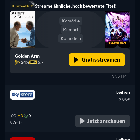
Streame ähnliche, hoch bewertete Titel!
Komödie
Kumpel
Komödien
Golden Arm
Gratis streamen
24%
5.7
ANZEIGE
Leihen
3,99€
CC
HD
0
Jetzt anschauen
97min
Leihen