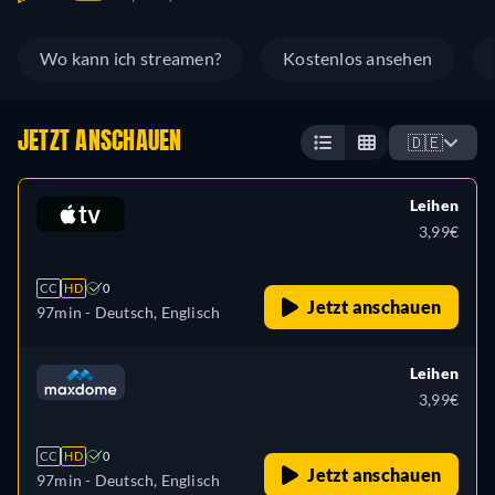
Wo kann ich streamen?
Kostenlos ansehen
JETZT ANSCHAUEN
🇩🇪
Leihen
3,99€
CC
HD
0
Jetzt anschauen
97min
- Deutsch, Englisch
Leihen
3,99€
CC
HD
0
Jetzt anschauen
97min
- Deutsch, Englisch