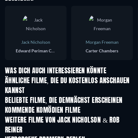
Jack Nicholson
Morgan Freeman
Edward Periman Cole
Carter Chambers
WAS DICH AUCH INTERESSIEREN KÖNNTE
ÄHNLICHE FILME, DIE DU KOSTENLOS ANSCHAUEN
KANNST
BELIEBTE FILME, DIE DEMNÄCHST ERSCHEINEN
KOMMENDE KOMÖDIEN FILME
WEITERE FILME VON JACK NICHOLSON & ROB
REINER