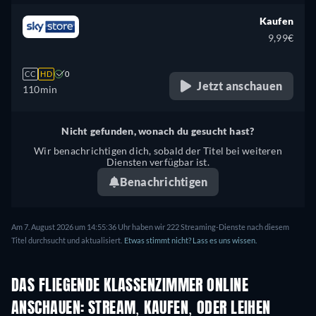
Kaufen
9,99€
CC
HD
0
Jetzt anschauen
110min
Nicht gefunden, wonach du gesucht hast?
Wir benachrichtigen dich, sobald der Titel bei weiteren
Diensten verfügbar ist.
Benachrichtigen
Am 7. August 2026 um 14:55:36 Uhr haben wir 222 Streaming-Dienste nach diesem
Titel durchsucht und aktualisiert.
Etwas stimmt nicht? Lass es uns wissen.
DAS FLIEGENDE KLASSENZIMMER ONLINE
ANSCHAUEN: STREAM, KAUFEN, ODER LEIHEN