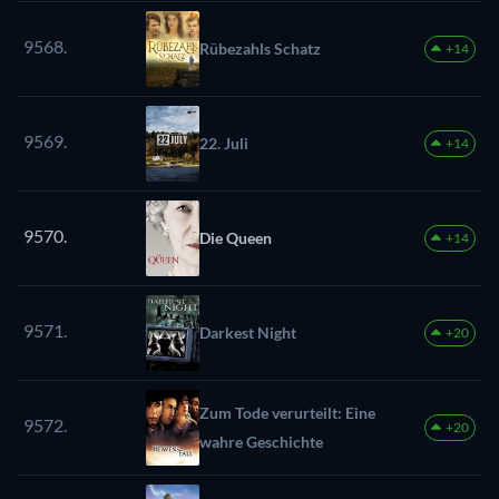
9568.
Rübezahls Schatz
+14
9569.
22. Juli
+14
9570.
Die Queen
+14
9571.
Darkest Night
+20
Zum Tode verurteilt: Eine
9572.
+20
wahre Geschichte