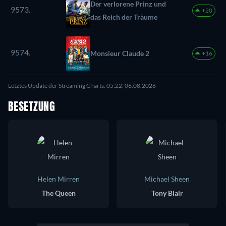
Der verlorene Prinz und
9573.
+20
das Reich der Träume
9574.
Monsieur Claude 2
+16
Letztes Update der Streaming Charts: 05:22, 06.08.2026
BESETZUNG
Helen Mirren
Michael Sheen
The Queen
Tony Blair