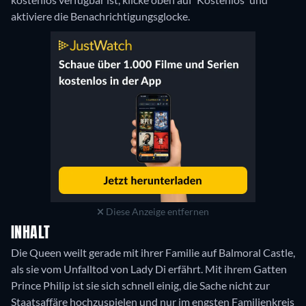
aktiviere die Benachrichtigungsglocke.
Diese Anzeige entfernen
INHALT
Die Queen weilt gerade mit ihrer Familie auf Balmoral Castle,
als sie vom Unfalltod von Lady Di erfährt. Mit ihrem Gatten
Prince Philip ist sie sich schnell einig, die Sache nicht zur
Staatsaffäre hochzuspielen und nur im engsten Familienkreis