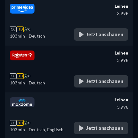
Leihen
3,99€
CC
HD
0
Jetzt anschauen
103min
- Deutsch
Leihen
3,99€
CC
HD
0
Jetzt anschauen
103min
- Deutsch
Leihen
3,99€
CC
HD
0
Jetzt anschauen
103min
- Deutsch, Englisch