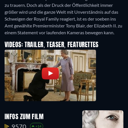
zu trauern. Doch als der Druck der Öffentlichkeit immer
größer wird und die ganze Welt mit Unverständnis auf das
Schweigen der Royal Family reagiert, ist es der soeben ins
Amt gewählte Premierminister Tony Blair, der Elizabeth II. zu
einem Statement vor laufenden Kameras bewegen kann.
VIDEOS: TRAILER, TEASER, FEATURETTES
INFOS ZUM FILM
9570.
+14