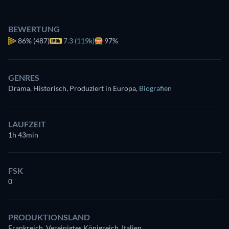
BEWERTUNG
86%
(487)
7.3 (119k)
97%
GENRES
Drama, Historisch, Produziert in Europa
,
Biografien
LAUFZEIT
1h 43min
FSK
0
PRODUKTIONSLAND
Frankreich, Vereinigtes Königreich, Italien