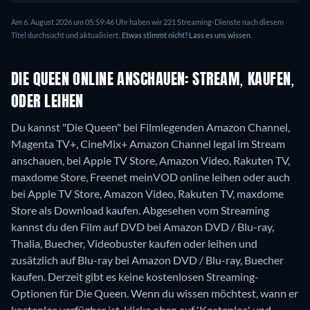
Am 6. August 2026 um 05:59:46 Uhr haben wir 221 Streaming-Dienste nach diesem
Titel durchsucht und aktualisiert.
Etwas stimmt nicht? Lass es uns wissen.
DIE QUEEN ONLINE ANSCHAUEN: STREAM, KAUFEN,
ODER LEIHEN
Du kannst "Die Queen" bei Filmlegenden Amazon Channel,
Magenta TV+, CineMix+ Amazon Channel legal im Stream
anschauen, bei Apple TV Store, Amazon Video, Rakuten TV,
maxdome Store, Freenet meinVOD online leihen oder auch
bei Apple TV Store, Amazon Video, Rakuten TV, maxdome
Store als Download kaufen.
Abgesehen vom Streaming
kannst du den Film auf DVD bei Amazon DVD / Blu-ray,
Thalia, Buecher, Videobuster kaufen oder leihen und
zusätzlich auf Blu-ray bei Amazon DVD / Blu-ray, Buecher
kaufen.
Derzeit gibt es keine kostenlosen Streaming-
Optionen für Die Queen. Wenn du wissen möchtest, wann er
kostenlos verfügbar ist, klicke oben auf 'Kostenlos' und