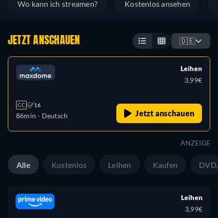
Wo kann ich streamen?
Kostenlos ansehen
JETZT ANSCHAUEN
🇩🇪
Leihen
3,99€
CC
16
Jetzt anschauen
86min
- Deutsch
ANZEIGE
Alle
Kostenlos
Leihen
Kaufen
DVD/
Leihen
3,99€