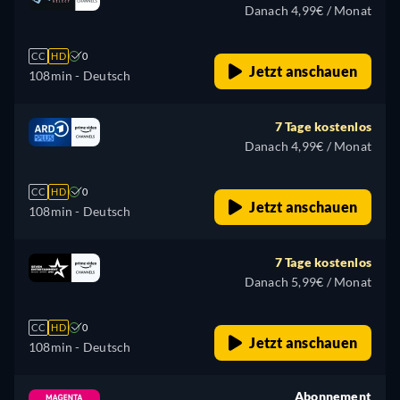
Danach 4,99€ / Monat
CC
HD
0
Jetzt anschauen
108min
- Deutsch
7 Tage kostenlos
Danach 4,99€ / Monat
CC
HD
0
Jetzt anschauen
108min
- Deutsch
7 Tage kostenlos
Danach 5,99€ / Monat
CC
HD
0
Jetzt anschauen
108min
- Deutsch
Abonnement