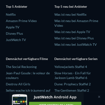
Top 5 Anbieter
Top 5 neu bei Anbieter
Netflix
Was ist neu bei Netflix
Amazon Prime Video
Was ist neu bei Amazon Prime
Video
Apple TV
Was ist neu bei Apple TV
Disney Plus
Was ist neu bei Disney Plus
JustWatch TV
Was ist neu bei JustWatch TV
Demnächst verfügbare Filme
Demnächst verfügbare Serien
The Social Reckoning
Yellowjackets Staffel 4
Jean-Paul Goude : le voleur de
Slow Horses - Ein Fall für
couleurs
Jackson Lamb Staffel 6
Destroy All Girls
Dune: Prophecy Staffel 2
Selten wache ich träumend auf
The Gentlemen Staffel 2
Rory Scovel: Show Must Go
Love Is Blind: UK Staffel 3
On