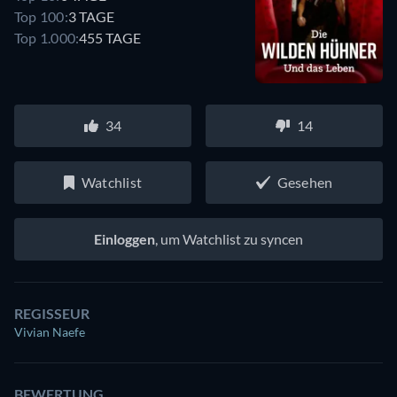
Top 100:
3 TAGE
Top 1.000:
455 TAGE
34
14
Watchlist
Gesehen
Einloggen
, um Watchlist zu syncen
REGISSEUR
Vivian Naefe
BEWERTUNG