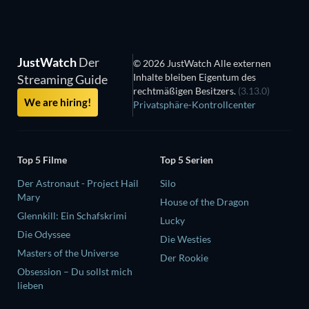
JustWatch
Der
© 2026 JustWatch Alle externen
Inhalte bleiben Eigentum des
Streaming Guide
rechtmäßigen Besitzers.
(3.13.0)
We are hiring!
Privatsphäre-Kontrollcenter
Top 5 Filme
Top 5 Serien
Der Astronaut - Project Hail
Silo
Mary
House of the Dragon
Glennkill: Ein Schafskrimi
Lucky
Die Odyssee
Die Westies
Masters of the Universe
Der Rookie
Obsession – Du sollst mich
lieben