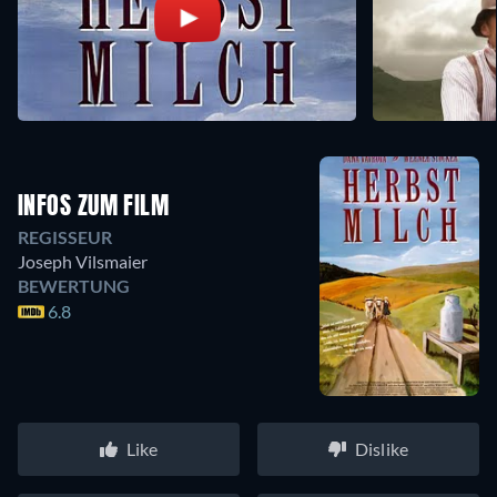
INFOS ZUM FILM
REGISSEUR
Joseph Vilsmaier
BEWERTUNG
6.8
Like
Dislike