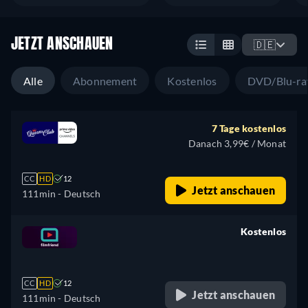
JETZT ANSCHAUEN
🇩🇪
Alle
Abonnement
Kostenlos
DVD/Blu-ra
7 Tage kostenlos
Danach 3,99€ / Monat
CC
HD
12
Jetzt anschauen
111min
- Deutsch
Kostenlos
retail price
CC
HD
12
Jetzt anschauen
111min
- Deutsch