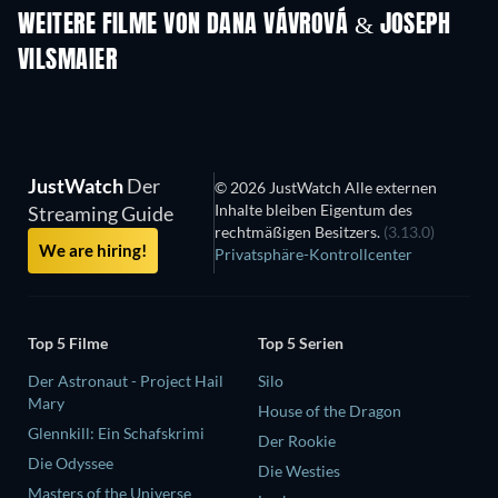
WEITERE FILME VON DANA VÁVROVÁ & JOSEPH
VILSMAIER
JustWatch
Der
© 2026 JustWatch Alle externen
Inhalte bleiben Eigentum des
Streaming Guide
rechtmäßigen Besitzers.
(3.13.0)
We are hiring!
Privatsphäre-Kontrollcenter
Top 5 Filme
Top 5 Serien
Der Astronaut - Project Hail
Silo
Mary
House of the Dragon
Glennkill: Ein Schafskrimi
Der Rookie
Die Odyssee
Die Westies
Masters of the Universe