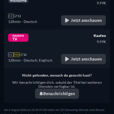
9,99€
CC
12
Jetzt anschauen
128min
- Deutsch
Kaufen
9,99€
CC
HD
12
Jetzt anschauen
128min
- Deutsch, Englisch
Nicht gefunden, wonach du gesucht hast?
Wir benachrichtigen dich, sobald der Titel bei weiteren
Diensten verfügbar ist.
Benachrichtigen
Am 4. August 2026 um 22:50:37 Uhr haben wir 221 Streaming-Dienste nach diesem