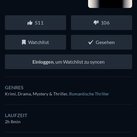
511
106
Watchlist
Gesehen
Einloggen
, um Watchlist zu syncen
GENRES
Krimi, Drama, Mystery & Thriller
,
Romantische Thriller
LAUFZEIT
2h 8min