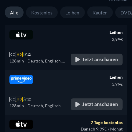
Alle
Kostenlos
Leihen
Kaufen
DVD/
Leihen
3,99€
CC
HD
12
Jetzt anschauen
128min
- Deutsch, Englisch,
Französisch
Leihen
3,99€
CC
HD
12
Jetzt anschauen
128min
- Deutsch, Englisch
7 Tage kostenlos
Danach 9,99€ / Monat