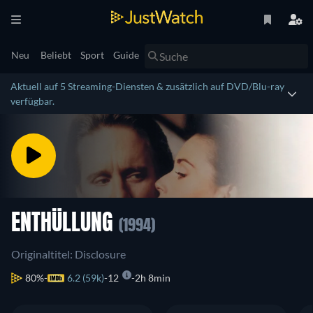
Neu
Beliebt
Sport
Guide
Aktuell auf 5 Streaming-Diensten & zusätzlich auf DVD/Blu-ray
verfügbar.
ENTHÜLLUNG
(1994)
Originaltitel: Disclosure
80%
6.2 (59k)
12
2h 8min