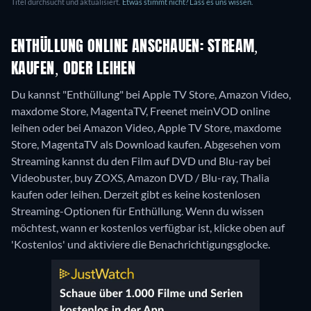
Titel durchsucht und aktualisiert.
Etwas stimmt nicht? Lass es uns wissen.
ENTHÜLLUNG ONLINE ANSCHAUEN: STREAM,
KAUFEN, ODER LEIHEN
Du kannst "Enthüllung" bei Apple TV Store, Amazon Video,
maxdome Store, MagentaTV, Freenet meinVOD online
leihen oder bei Amazon Video, Apple TV Store, maxdome
Store, MagentaTV als Download kaufen.
Abgesehen vom
Streaming kannst du den Film auf DVD und Blu-ray bei
Videobuster, buy ZOXS, Amazon DVD / Blu-ray, Thalia
kaufen oder leihen.
Derzeit gibt es keine kostenlosen
Streaming-Optionen für Enthüllung. Wenn du wissen
möchtest, wann er kostenlos verfügbar ist, klicke oben auf
'Kostenlos' und aktiviere die Benachrichtigungsglocke.