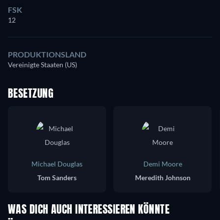
FSK
12
PRODUKTIONSLAND
Vereinigte Staaten (US)
BESETZUNG
Michael Douglas
Demi Moore
Tom Sanders
Meredith Johnson
WAS DICH AUCH INTERESSIEREN KÖNNTE