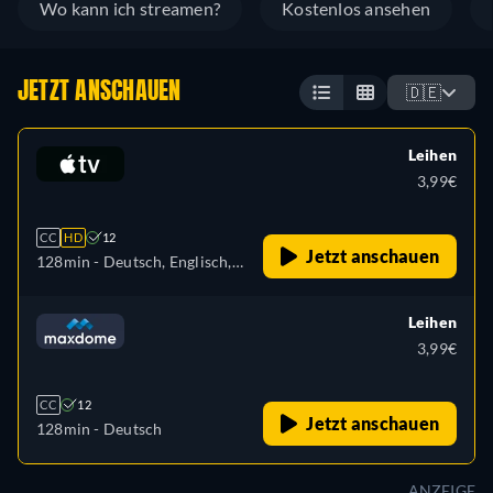
Wo kann ich streamen?
Kostenlos ansehen
JETZT ANSCHAUEN
🇩🇪
Leihen
3,99€
CC
HD
12
Jetzt anschauen
128min
- Deutsch, Englisch,
Französisch
Leihen
3,99€
CC
12
Jetzt anschauen
128min
- Deutsch
ANZEIGE