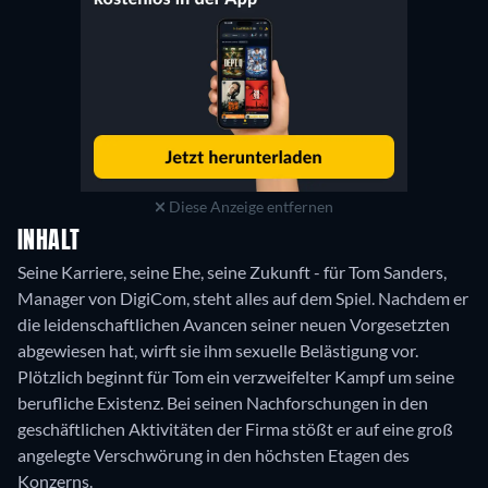
Diese Anzeige entfernen
INHALT
Seine Karriere, seine Ehe, seine Zukunft - für Tom Sanders,
Manager von DigiCom, steht alles auf dem Spiel. Nachdem er
die leidenschaftlichen Avancen seiner neuen Vorgesetzten
abgewiesen hat, wirft sie ihm sexuelle Belästigung vor.
Plötzlich beginnt für Tom ein verzweifelter Kampf um seine
berufliche Existenz. Bei seinen Nachforschungen in den
geschäftlichen Aktivitäten der Firma stößt er auf eine groß
angelegte Verschwörung in den höchsten Etagen des
Konzerns.